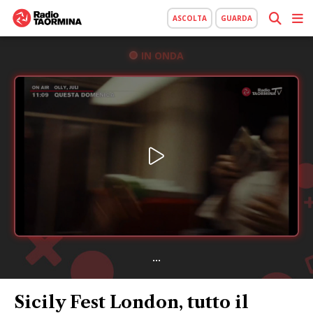
ASCOLTA
GUARDA
IN ONDA
...
Sicily Fest London, tutto il