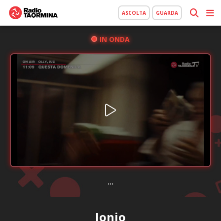
ASCOLTA
GUARDA
IN ONDA
...
Jonio