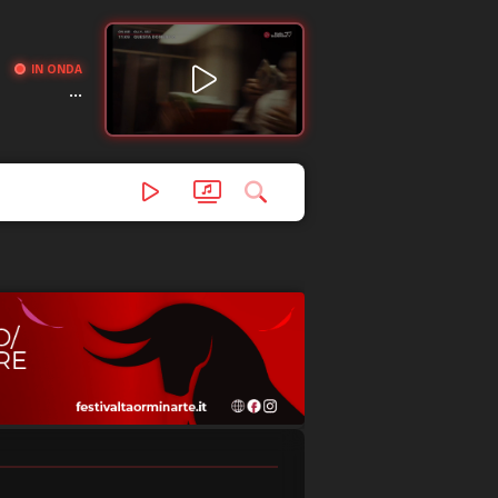
IN ONDA
...