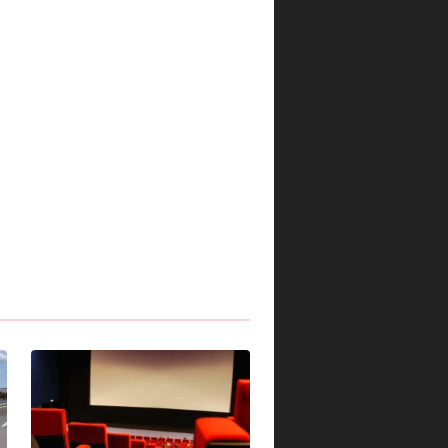
Spettatori si sentono male
durante proiezione di un film
a Palermo, evacuato un
-
cinema