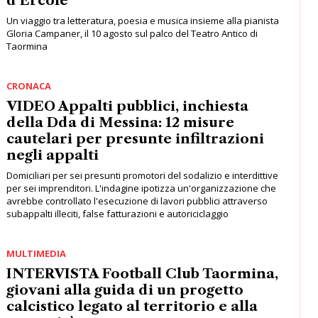
CRONACA
VIDEO Appalti pubblici, inchiesta
della Dda di Messina: 12 misure
cautelari per presunte infiltrazioni
negli appalti
Domiciliari per sei presunti promotori del sodalizio e interdittive
per sei imprenditori. L'indagine ipotizza un'organizzazione che
avrebbe controllato l'esecuzione di lavori pubblici attraverso
subappalti illeciti, false fatturazioni e autoriciclaggio
MULTIMEDIA
INTERVISTA Football Club Taormina,
giovani alla guida di un progetto
calcistico legato al territorio e alla
comunità
Un confronto con il presidente e la dirigenza per ripercorrere il
primo anno di attività, l'organizzazione interna e le prospettive
del progetto sportivo
VIDEO