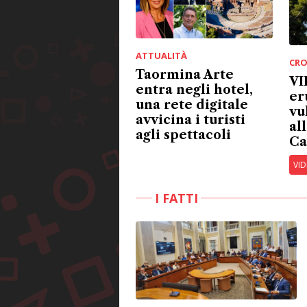
Taormina Arte
VI
entra negli hotel,
er
una rete digitale
vu
avvicina i turisti
al
agli spettacoli
Ca
VI
I FATTI