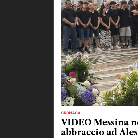
CRONACA
VIDEO Messina nel
abbraccio ad Ales
spezzato a ventu
Nella Cattedrale gremita i funerali della 
sicurezza, ha trovato la morte". La città 
studentessa