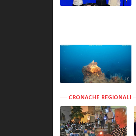
CRONACHE REGIONALI
MULTIMEDIA
INTERVISTE Messina,
“
Pistunina affida alla preghiera
il dolore per le vittime del