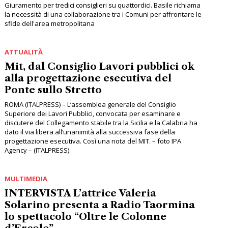
Mit, dal Consiglio Lavori pubblici ok
alla progettazione esecutiva del
Ponte sullo Stretto
ROMA (ITALPRESS) – L‘assemblea generale del Consiglio
Superiore dei Lavori Pubblici, convocata per esaminare e
discutere del Collegamento stabile tra la Sicilia e la Calabria ha
dato il via libera all’unanimità alla successiva fase della
progettazione esecutiva. Così una nota del MIT. – foto IPA
Agency – (ITALPRESS).
MULTIMEDIA
INTERVISTA L’attrice Valeria
Solarino presenta a Radio Taormina
lo spettacolo “Oltre le Colonne
d’Ercole”
Un viaggio tra letteratura, poesia e musica insieme alla pianista
Gloria Campaner, il 10 agosto sul palco del Teatro Antico di
Taormina