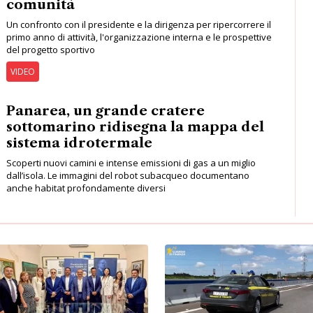
Panarea, un grande cratere
sottomarino ridisegna la mappa del
sistema idrotermale
Scoperti nuovi camini e intense emissioni di gas a un miglio
dall’isola. Le immagini del robot subacqueo documentano
anche habitat profondamente diversi
CRONACA
POLITICA
Fermato al casello di Catania
De Luca sindaco di Sicilia” fa
San Gregorio con 2,1 kg di
tappa a Catania: presentati i