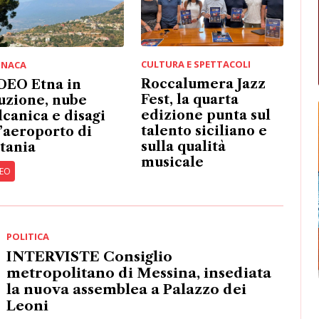
Roccalumera Jazz
DEO Etna in
Fest, la quarta
uzione, nube
edizione punta sul
lcanica e disagi
talento siciliano e
l’aeroporto di
sulla qualità
tania
musicale
DEO
POLITICA
INTERVISTE Consiglio
metropolitano di Messina, insediata
la nuova assemblea a Palazzo dei
Leoni
Giuramento per tredici consiglieri su quattordici. Basile richiama
la necessità di una collaborazione tra i Comuni per affrontare le
sfide dell'area metropolitana
ATTUALITÀ