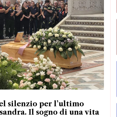
 silenzio per l’ultimo
sandra. Il sogno di una vita
n anni
più giovane vittima del crollo di Pistunina. Accolla: "Cercava
promette vicinanza alla famiglia e ricorda il sorriso della