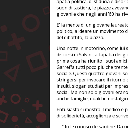
apatia politica, di sfiducia e dis
suon di tastiera, le piazze aveva
giovanile che negli anni ’60 ha riv
E’ la mente di un giovane laureat
politico, a ideare un movimento c
del dibattito, la piazza.
Una notte in motorino, come lui s
discorsi di Salvini, all’apatia dei 
prima cosa ha riunito i suoi amic
Garreffa tutti poco più che trenten
sociale. Questi quattro giovani son
stringersi per invocare il ritorno d
insulti, slogan studiati per impres
social. Ma non solo giovani erano
anche famiglie, qualche nostalgic
Entusiasta si mostra il medico e po
di soliderietà, accoglienza e scriv
” Io le conosco le sardine. Da 