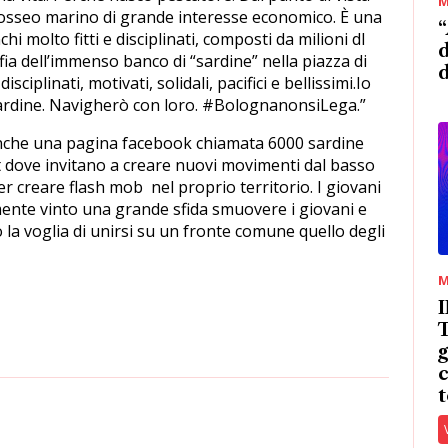
M
e osseo marino di grande interesse economico. È una
“
i molto fitti e disciplinati, composti da milioni dI
d
afia dell’immenso banco di “sardine” nella piazza di
disciplinati, motivati, solidali, pacifici e bellissimi.Io
 sardine. Navigherò con loro. #BolognanonsiLega.”
anche una pagina facebook chiamata 6000 sardine
t dove invitano a creare nuovi movimenti dal basso
per creare flash mob nel proprio territorio. I giovani
nte vinto una grande sfida smuovere i giovani e
la voglia di unirsi su un fronte comune quello degli
M
T
g
c
t