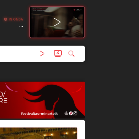
IN ONDA
...