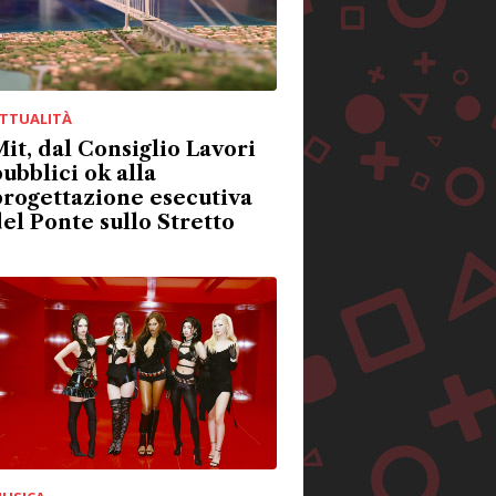
TTUALITÀ
it, dal Consiglio Lavori
ubblici ok alla
rogettazione esecutiva
el Ponte sullo Stretto