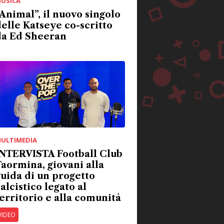
USICA
Animal”, il nuovo singolo
elle Katseye co-scritto
da Ed Sheeran
ULTIMEDIA
INTERVISTA Football Club
aormina, giovani alla
uida di un progetto
alcistico legato al
erritorio e alla comunità
VIDEO