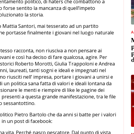
orientamento politico, di haters che combattono a
no forse sentito la mancanza di quell’impeto
oluzionato la storia.
o Mattia Santori, mai tesserato ad un partito
he portasse finalmente i giovani nel luogo naturale
A
M
p
tesso racconta, non riusciva a non pensare ai
p
giovani e così ha deciso di fare qualcosa, agire. Per
d
i storici Roberto Morotti, Giulia Trappoloni e Andrea
ni, laureati, tanti sogni e ideali e impegnati nel
o riusciti nell’ impresa, portare i giovani a unirsi e
i un politica sana fatta di valori e ideali lontana da
sionare le menti e riempire di like le pagine dei
 presenti a questa grande manifestazione, tra le file
o sessantottino.
litico Pietro Bartolo che da anni si batte per i valori
e in un post di facebook:
una vita. Perché nasco pescatore. Dal punto di vista