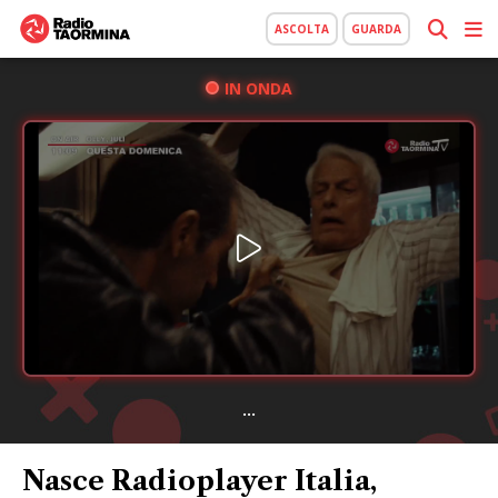
ASCOLTA
GUARDA
IN ONDA
...
Nasce Radioplayer Italia,