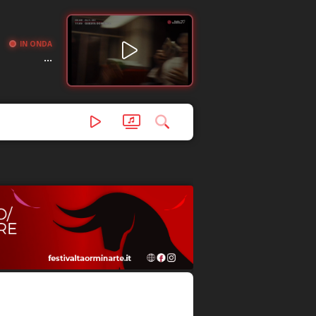
IN ONDA
...