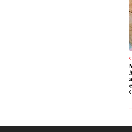
C
M
A
e