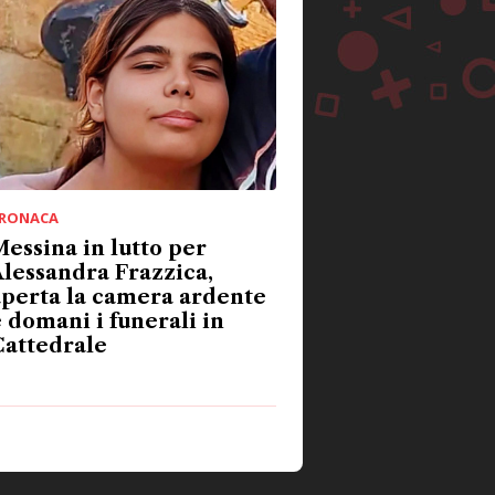
RONACA
essina in lutto per
lessandra Frazzica,
aperta la camera ardente
 domani i funerali in
Cattedrale