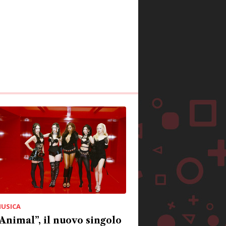
USICA
Animal”, il nuovo singolo