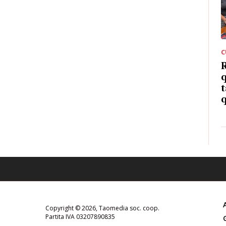
C
R
q
t
q
Copyright © 2026, Taomedia soc. coop.
Partita IVA 03207890835