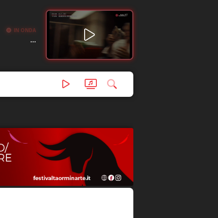
IN ONDA
...