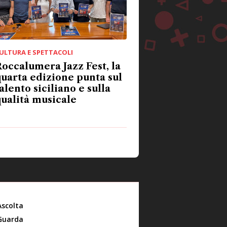
ULTURA E SPETTACOLI
occalumera Jazz Fest, la
uarta edizione punta sul
alento siciliano e sulla
ualità musicale
Ascolta
Guarda