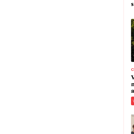
s
C
V
n
a