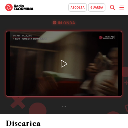
ASCOLTA
GUARDA
IN ONDA
...
Discarica