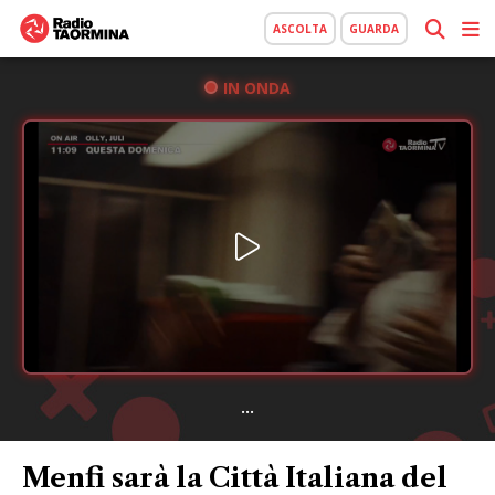
ASCOLTA
GUARDA
IN ONDA
...
Menfi sarà la Città Italiana del