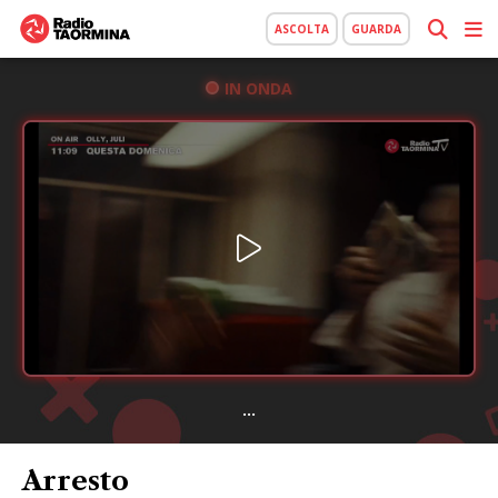
ASCOLTA
GUARDA
IN ONDA
...
Arresto