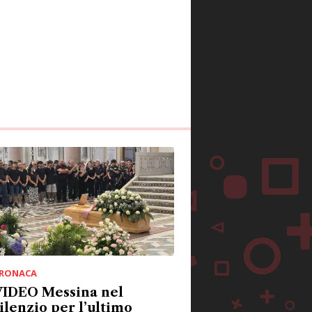
RONACA
VIDEO Messina nel
ilenzio per l’ultimo