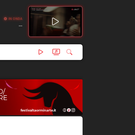
IN ONDA
...