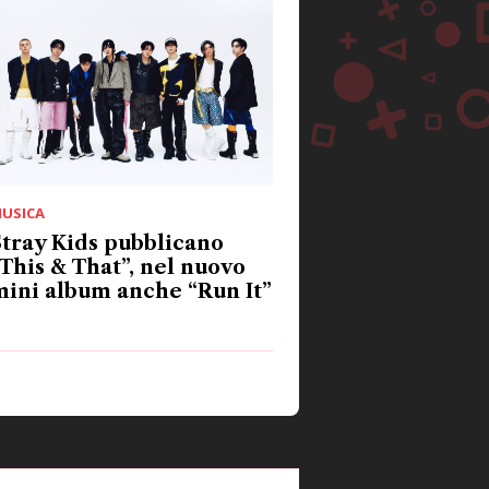
USICA
tray Kids pubblicano
This & That”, nel nuovo
ini album anche “Run It”