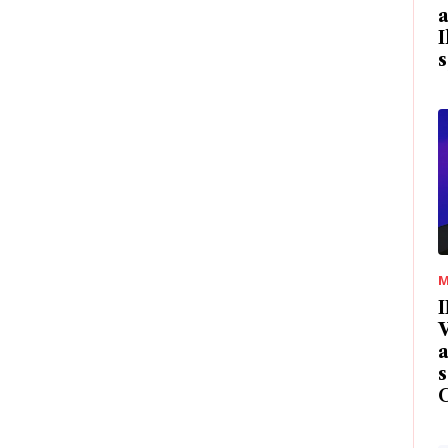
a
I
s
M
I
V
a
s