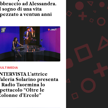
bbraccio ad Alessandra.
l sogno di una vita
pezzato a ventun anni
ULTIMEDIA
NTERVISTA L’attrice
aleria Solarino presenta
 Radio Taormina lo
pettacolo “Oltre le
Colonne d’Ercole”