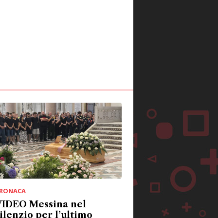
RONACA
VIDEO Messina nel
ilenzio per l’ultimo