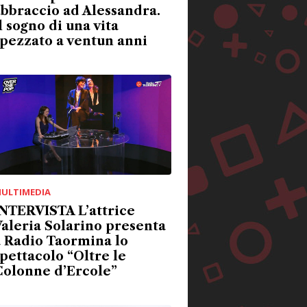
bbraccio ad Alessandra.
l sogno di una vita
pezzato a ventun anni
ULTIMEDIA
NTERVISTA L’attrice
aleria Solarino presenta
 Radio Taormina lo
pettacolo “Oltre le
Colonne d’Ercole”