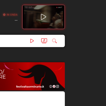
IN ONDA
...