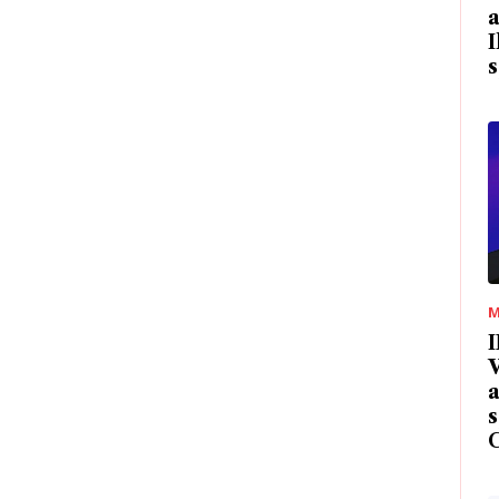
a
I
s
M
I
V
a
s