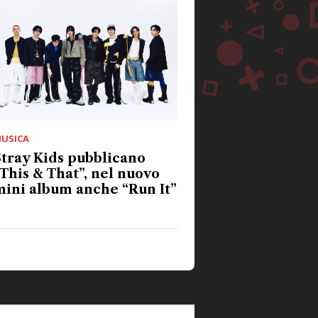
USICA
tray Kids pubblicano
This & That”, nel nuovo
ini album anche “Run It”