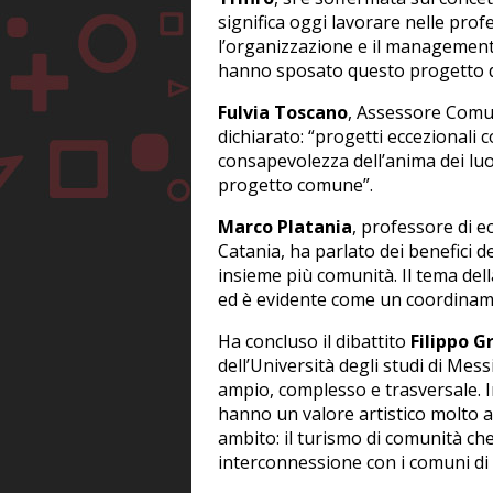
significa oggi lavorare nelle pro
l’organizzazione e il management
hanno sposato questo progetto d
Fulvia Toscano
,
Assessore Comun
dichiarato: “progetti eccezionali 
consapevolezza dell’anima dei luog
progetto comune”.
Marco Platania
, professore di e
Catania, ha parlato dei benefici d
insieme più comunità. Il tema del
ed è evidente come un coordiname
Ha concluso il dibattito
Filippo G
dell’Università degli studi di Mess
ampio, complesso e trasversale. In
hanno un valore artistico molto a
ambito: il turismo di comunità che
interconnessione con i comuni di 