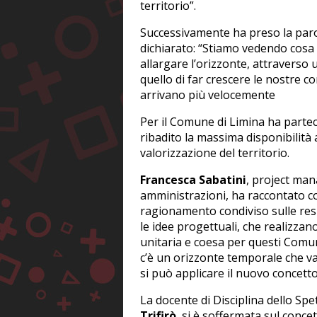
territorio”.
Successivamente ha preso la parola
dichiarato: “Stiamo vedendo cosa 
allargare l’orizzonte, attraverso
quello di far crescere le nostre c
arrivano più velocemente
Per il Comune di Limina ha parte
ribadito la massima disponibilità
valorizzazione del territorio.
Francesca Sabatini
, project man
amministrazioni, ha raccontato co
ragionamento condiviso sulle resi
le idee progettuali, che realizza
unitaria e coesa per questi Comuni
c’è un orizzonte temporale che va 
si può applicare il nuovo concetto
La docente di Disciplina dello Spe
Trifirò
, si è soffermata sul conce