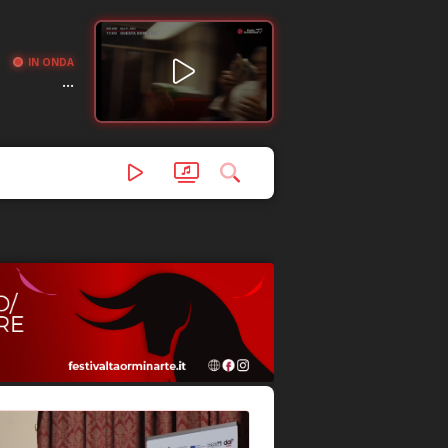
IN ONDA
...