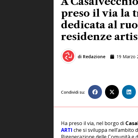
A Casalvecchio
preso il via la 
dedicata al ruo
residenze arti
di
Redazione
19 Marzo 
Condividi su:
Ha preso il via, nel borgo di
Casal
ARTI
che si sviluppa nell’ambito 
Rigenerazione delle Comunità e de