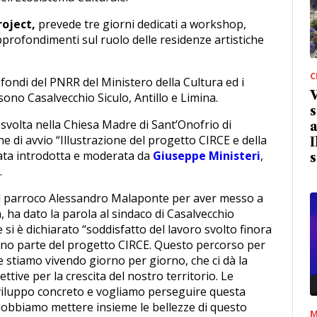
roject,
prevede tre giorni dedicati a workshop,
profondimenti sul ruolo delle residenze artistiche
C
 fondi del PNRR del Ministero della Cultura ed i
ono Casalvecchio Siculo, Antillo e Limina.
s
è svolta nella Chiesa Madre di Sant’Onofrio di
a
ne di avvio “Illustrazione del progetto CIRCE e della
I
ata introdotta e moderata da
Giuseppe Ministeri
,
s
.
 il parroco Alessandro Malaponte per aver messo a
a, ha dato la parola al sindaco di Casalvecchio
 si è dichiarato “soddisfatto del lavoro svolto finora
anno parte del progetto CIRCE. Questo percorso per
 stiamo vivendo giorno per giorno, che ci dà la
ettive per la crescita del nostro territorio. Le
iluppo concreto e vogliamo perseguire questa
dobbiamo mettere insieme le bellezze di questo
M