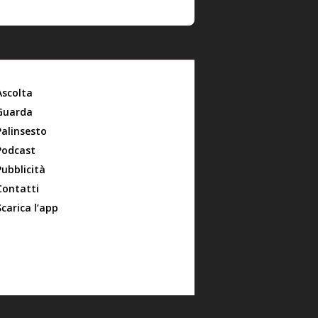
Ascolta
Guarda
Palinsesto
Podcast
Pubblicità
Contatti
Scarica l’app