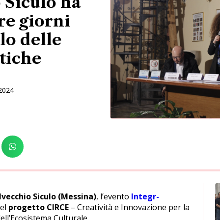
 Siculo ha
tre giorni
lo delle
stiche
2024
vecchio Siculo (Messina)
, l’evento
Integr-
del
progetto CIRCE
– Creatività e Innovazione per la
ll’Ecosistema Culturale.