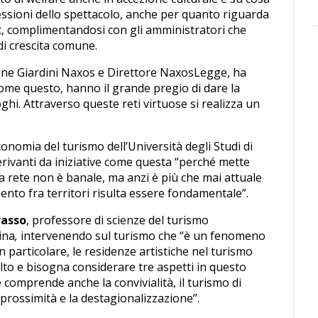
fessioni dello spettacolo, anche per quanto riguarda
, complimentandosi con gli amministratori che
i crescita comune.
e Giardini Naxos e Direttore NaxosLegge, ha
come questo, hanno il grande pregio di dare la
hi. Attraverso queste reti virtuose si realizza un
conomia del turismo dell’Università degli Studi di
erivanti da iniziative come questa “perché mette
la rete non è banale, ma anzi è più che mai attuale
nto fra territori risulta essere fondamentale”.
rasso
, professore di scienze del turismo
ina
,
intervenendo sul turismo che “è un fenomeno
 particolare, le residenze artistiche nel turismo
lto e bisogna considerare tre aspetti in questo
 comprende anche la convivialità, il turismo di
prossimità e la destagionalizzazione”.