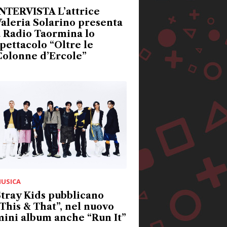
NTERVISTA L’attrice
aleria Solarino presenta
 Radio Taormina lo
pettacolo “Oltre le
Colonne d’Ercole”
USICA
tray Kids pubblicano
This & That”, nel nuovo
ini album anche “Run It”