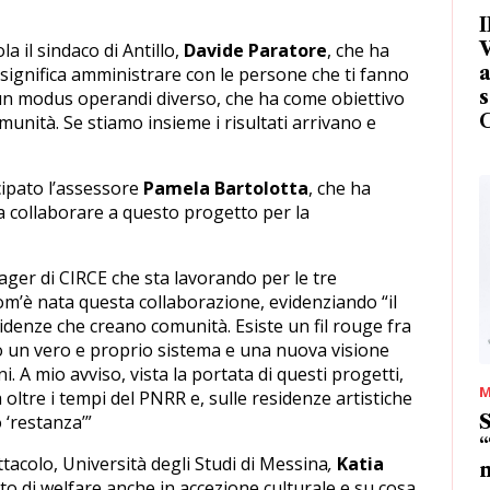
I
V
 il sindaco di Antillo,
Davide Paratore
, che ha
a
significa amministrare con le persone che ti fanno
s
 un modus operandi diverso, che ha come obiettivo
omunità. Se stiamo insieme i risultati arrivano e
cipato l’assessore
Pamela Bartolotta
, che ha
 a collaborare a questo progetto per la
ager di CIRCE che sta lavorando per le tre
m’è nata questa collaborazione, evidenziando “il
denze che creano comunità. Esiste un fil rouge fra
no un vero e proprio sistema e una nuova visione
. A mio avviso, vista la portata di questi progetti,
M
oltre i tempi del PNRR e, sulle residenze artistiche
S
 ‘restanza’”
“
ttacolo, Università degli Studi di Messina
,
Katia
m
tto di welfare anche in accezione culturale e su cosa