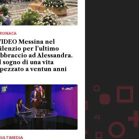
RONACA
VIDEO Messina nel
ilenzio per l’ultimo
bbraccio ad Alessandra.
l sogno di una vita
pezzato a ventun anni
ULTIMEDIA