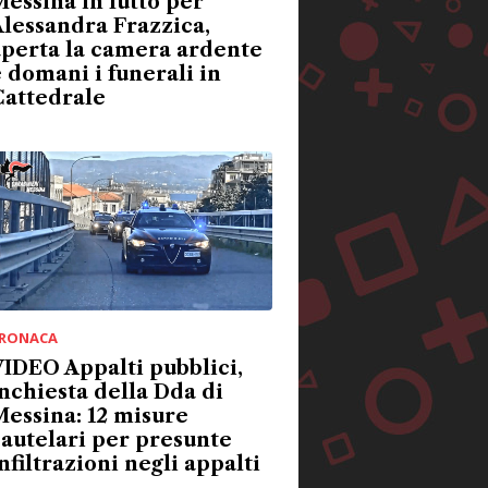
essina in lutto per
lessandra Frazzica,
aperta la camera ardente
 domani i funerali in
Cattedrale
RONACA
IDEO Appalti pubblici,
nchiesta della Dda di
essina: 12 misure
autelari per presunte
nfiltrazioni negli appalti