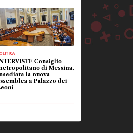
OLITICA
INTERVISTE Consiglio
etropolitano di Messina,
nsediata la nuova
ssemblea a Palazzo dei
Leoni