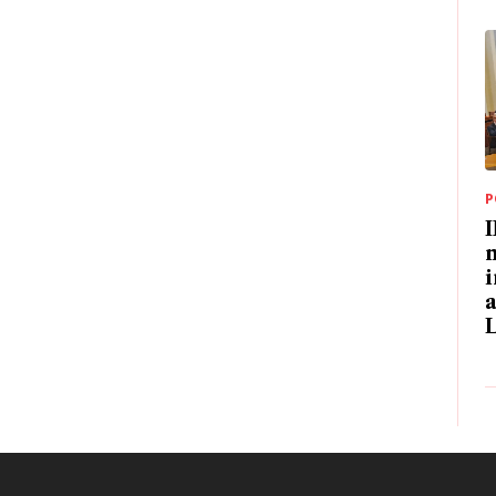
P
m
i
a