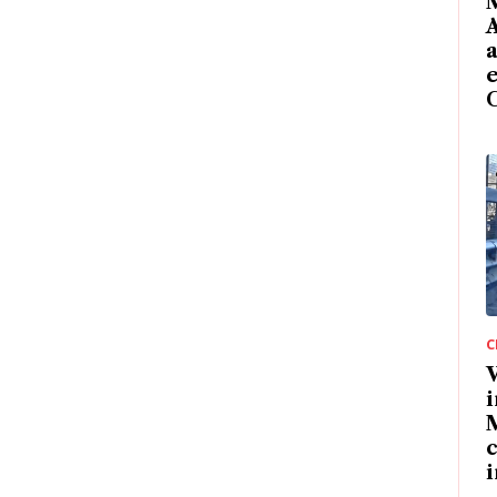
M
A
e
C
V
i
M
c
i