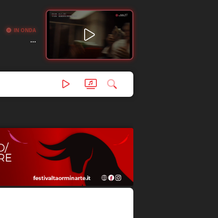
IN ONDA
...