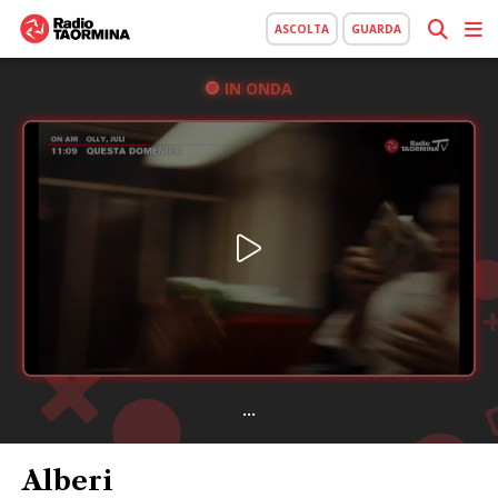
ASCOLTA
GUARDA
IN ONDA
...
Alberi