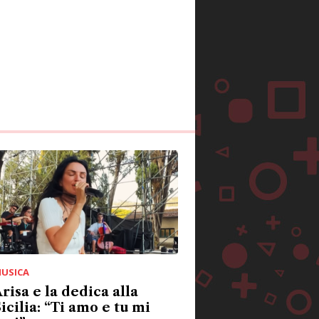
USICA
risa e la dedica alla
icilia: “Ti amo e tu mi