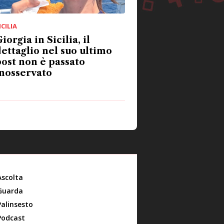
ICILIA
iorgia in Sicilia, il
ettaglio nel suo ultimo
ost non è passato
nosservato
Ascolta
Guarda
Palinsesto
Podcast