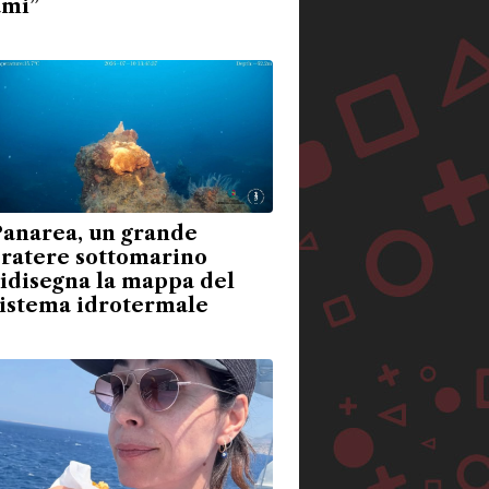
ami”
Panarea, un grande
cratere sottomarino
idisegna la mappa del
sistema idrotermale