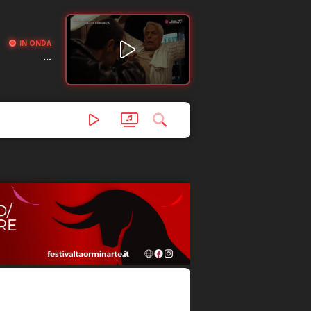
IN ONDA
...