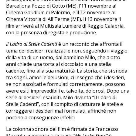
Barcellona Pozzo di Gotto (ME), l’11 novembre al
Cinema Gaudium di Palermo, e il 12 novembre al
Cinema Vittoria di Alì Terme (ME). Il 13 novembre il
film arriverà al Multisala Lumiere di Reggio Calabria,
con la presenza di regista e produzione.
Il Ladro di Stelle Cadenti
è un racconto che affronta il
tema dei desideri realizzati e non, seguendo il viaggio
della vita di un uomo, dal bambino Milo, che a otto
anni chiede una torta al cioccolato a una stella
cadente, fino alla sua maturità. La storia, che si snoda
tra sogni, amori e delusioni, ci insegna che i desideri,
se non ascoltati e formulati correttamente, possono
avere esiti imprevedibili e, talvolta, dolorosi. Dopo una
serie di desideri esauditi, Milo diventa “Il Ladro di
Stelle Cadenti”, con il compito di catturare le stelle e
correggere i desideri mal formulati, affinché non
portino a conseguenze infelici.
La colonna sonora del film è firmata da Francesco
Marzola, mentre la title track
“My Lucky Stars”
è