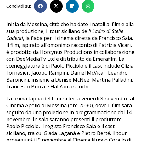
Condividi su:
Inizia da Messina, città che ha dato i natali al film e alla
sua produzione, il tour siciliano de
Il Ladro di Stelle
Cadenti
, la fiaba per il cinema diretta da Francisco Saia.
Il film, ispirato all’omonimo racconto di Patrizia Vicari,
è prodotto da Horcynus Productions in collaborazione
con DeeMediaTv Ltd e distribuito da Emerafilm. La
sceneggiatura è di Paolo Picciolo e il cast include Clizia
Fornasier, Jacopo Rampini, Daniel McVicar, Leandro
Baroncini, insieme a Denise McNee, Martina Palladini,
Francesco Bucca e Hal Yamanouchi.
La prima tappa del tour si terrà venerdì 8 novembre al
Cinema Apollo di Messina (ore 20:30), dove il film sarà
seguito da una proiezione in programmazione dal 14
novembre. In sala saranno presenti il produttore
Paolo Picciolo, il regista Francisco Saia e il cast
siciliano, tra cui Giada Laganà e Pietro Berté. Il tour
proseguirà il 9 novembre al Cinema Nuovo Corallo di