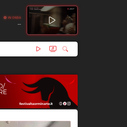
IN ONDA
...