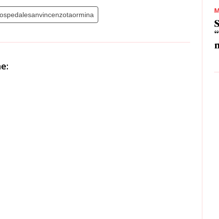
M
ospedalesanvincenzotaormina
S
“
m
e: