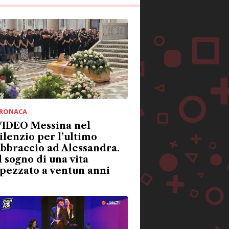
RONACA
VIDEO Messina nel
ilenzio per l’ultimo
bbraccio ad Alessandra.
l sogno di una vita
pezzato a ventun anni