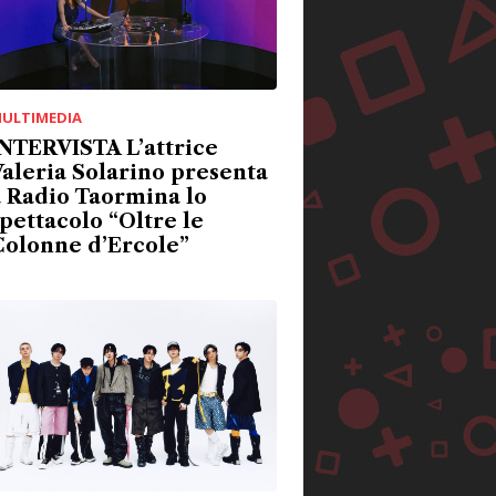
ULTIMEDIA
NTERVISTA L’attrice
aleria Solarino presenta
 Radio Taormina lo
pettacolo “Oltre le
Colonne d’Ercole”