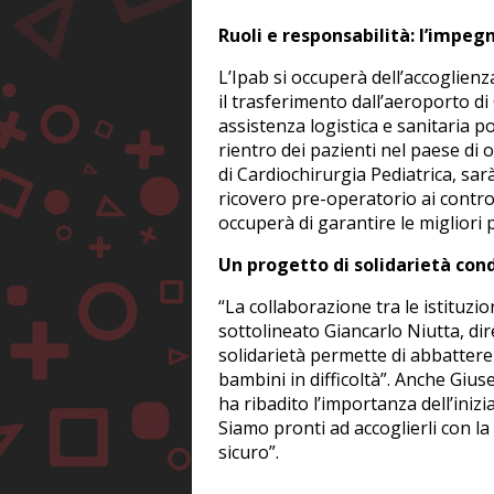
Ruoli e responsabilità: l’impegn
L’Ipab si occuperà dell’accoglien
il trasferimento dall’aeroporto di
assistenza logistica e sanitaria p
rientro dei pazienti nel paese di 
di Cardiochirurgia Pediatrica, sarà 
ricovero pre-operatorio ai control
occuperà di garantire le migliori p
Un progetto di solidarietà cond
“La collaborazione tra le istituzi
sottolineato Giancarlo Niutta, dir
solidarietà permette di abbattere 
bambini in difficoltà”. Anche Gius
ha ribadito l’importanza dell’inizi
Siamo pronti ad accoglierli con l
sicuro”.