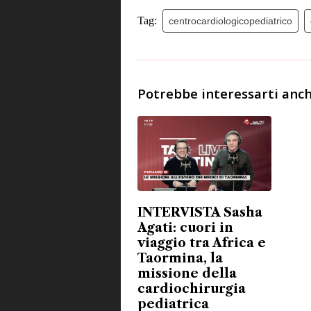
Tag:
centrocardiologicopediatrico
Potrebbe interessarti anch
INTERVISTA Sasha
Agati: cuori in
viaggio tra Africa e
Taormina, la
missione della
cardiochirurgia
pediatrica