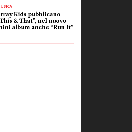
USICA
tray Kids pubblicano
This & That”, nel nuovo
ini album anche “Run It”