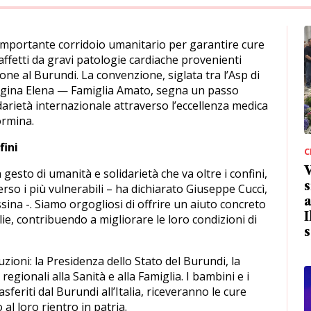
mportante corridoio umanitario per garantire cure
affetti da gravi patologie cardiache provenienti
ione al Burundi. La convenzione, siglata tra l’Asp di
Regina Elena — Famiglia Amato, segna un passo
lidarietà internazionale attraverso l’eccellenza medica
ormina.
fini
C
gesto di umanità e solidarietà che va oltre i confini,
s
so i più vulnerabili – ha dichiarato Giuseppe Cuccì,
a
sina -. Siamo orgogliosi di offrire un aiuto concreto
I
lie, contribuendo a migliorare le loro condizioni di
s
uzioni: la Presidenza dello Stato del Burundi, la
regionali alla Sanità e alla Famiglia. I bambini e i
eriti dal Burundi all’Italia, riceveranno le cure
 al loro rientro in patria.