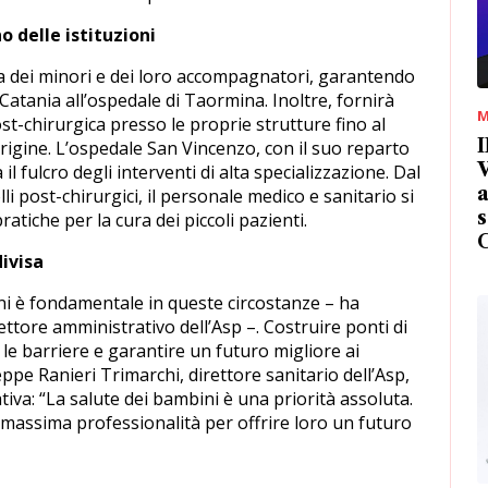
o delle istituzioni
za dei minori e dei loro accompagnatori, garantendo
 Catania all’ospedale di Taormina. Inoltre, fornirà
M
ost-chirurgica presso le proprie strutture fino al
I
origine. L’ospedale San Vincenzo, con il suo reparto
V
il fulcro degli interventi di alta specializzazione. Dal
a
li post-chirurgici, il personale medico e sanitario si
s
ratiche per la cura dei piccoli pazienti.
ivisa
oni è fondamentale in queste circostanze – ha
ettore amministrativo dell’Asp –. Costruire ponti di
le barriere e garantire un futuro migliore ai
eppe Ranieri Trimarchi, direttore sanitario dell’Asp,
ativa: “La salute dei bambini è una priorità assoluta.
a massima professionalità per offrire loro un futuro