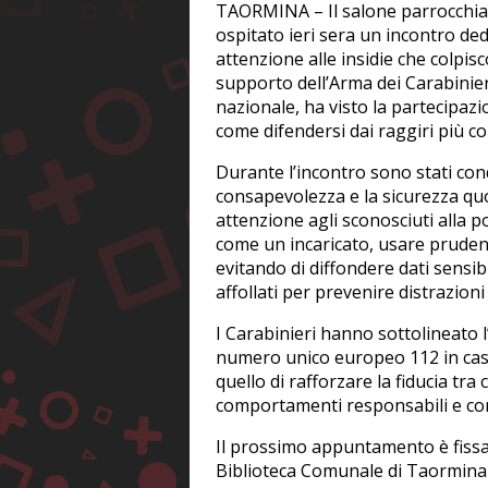
TAORMINA – Il salone parrocchial
ospitato ieri sera un incontro ded
attenzione alle insidie che colpisc
supporto dell’Arma dei Carabinie
nazionale, ha visto la partecipaz
come difendersi dai raggiri più c
Durante l’incontro sono stati cond
consapevolezza e la sicurezza quo
attenzione agli sconosciuti alla po
come un incaricato, usare prudenz
evitando di diffondere dati sensib
affollati per prevenire distrazioni
I Carabinieri hanno sottolineato 
numero unico europeo 112 in caso 
quello di rafforzare la fiducia tra
comportamenti responsabili e co
Il prossimo appuntamento è fissat
Biblioteca Comunale di Taormina i