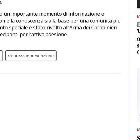
.
ato un importante momento di informazione e
M
ome la conoscenza sia la base per una comunità più
I
to speciale è stato rivolto all’Arma dei Carabinieri
V
tecipanti per l’attiva adesione.
a
s
sicurezzaeprevenzione
M
S