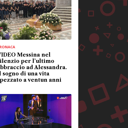
RONACA
VIDEO Messina nel
ilenzio per l’ultimo
bbraccio ad Alessandra.
l sogno di una vita
pezzato a ventun anni