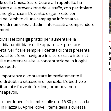
e della Chiesa Sacro Cuore a Trappitello, ha
icato alla prevenzione delle truffe, con particolare
ono gli anziani. L’evento, organizzato con il
ri nell’ambito di una campagna informativa
ione di numerosi cittadini interessati a comprendere
omuni.
ivisi sei consigli pratici per aumentare la
C
tidiana: diffidare delle apparenze, prestare
rta, verificare sempre l’identità di chi si presenta
s
a al telefono, navigare in sicurezza su internet
a
ili e mantenere alta la concentrazione in luoghi
I
 sospette.
s
l’importanza di contattare immediatamente il
di dubbi o situazioni di pericolo. L’obiettivo è
 cittadini e forze dell’ordine, promuovendo
nsapevoli.
o per lunedì 9 dicembre alle ore 16:30 presso la
n Piazza IX Aprile, dove il tema della sicurezza