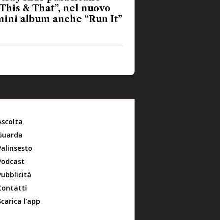
This & That”, nel nuovo
ini album anche “Run It”
Ascolta
Guarda
Palinsesto
Podcast
Pubblicità
Contatti
Scarica l’app