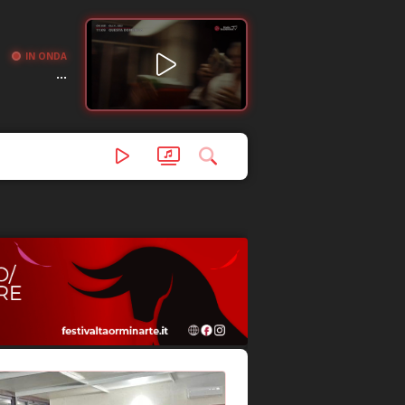
IN ONDA
...