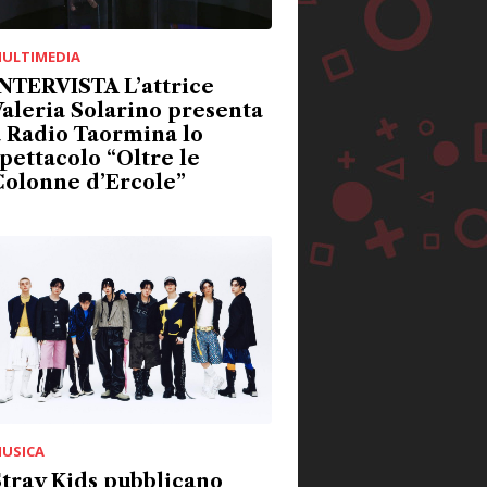
ULTIMEDIA
NTERVISTA L’attrice
aleria Solarino presenta
 Radio Taormina lo
pettacolo “Oltre le
Colonne d’Ercole”
USICA
tray Kids pubblicano