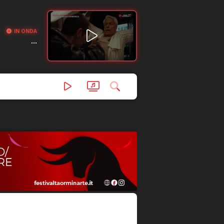
IN ONDA
...