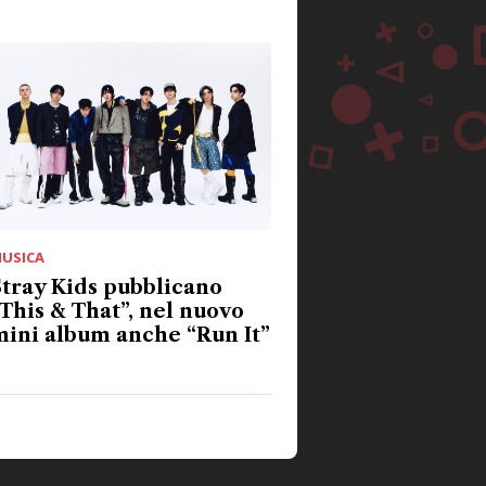
USICA
tray Kids pubblicano
This & That”, nel nuovo
ini album anche “Run It”