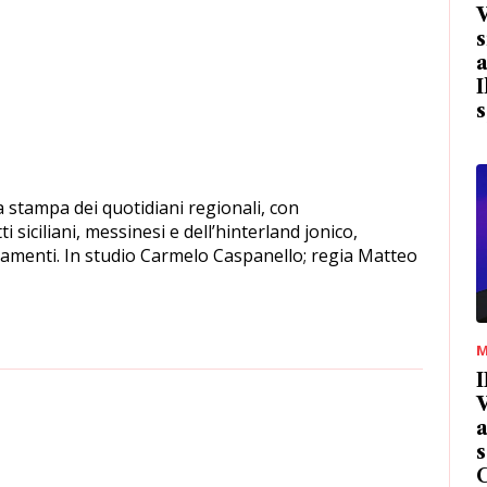
s
a
I
s
 stampa dei quotidiani regionali, con
i siciliani, messinesi e dell’hinterland jonico,
llegamenti. In studio Carmelo Caspanello; regia Matteo
M
I
V
a
s