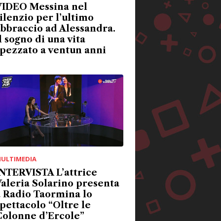
VIDEO Messina nel
ilenzio per l’ultimo
bbraccio ad Alessandra.
l sogno di una vita
pezzato a ventun anni
ULTIMEDIA
NTERVISTA L’attrice
aleria Solarino presenta
 Radio Taormina lo
pettacolo “Oltre le
Colonne d’Ercole”