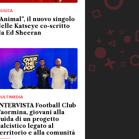
USICA
Animal”, il nuovo singolo
elle Katseye co-scritto
da Ed Sheeran
ULTIMEDIA
INTERVISTA Football Club
aormina, giovani alla
uida di un progetto
alcistico legato al
erritorio e alla comunità