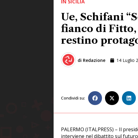
IN SICILIA
Ue, Schifani “
fianco di Fitto
restino protag
di
Redazione
14 Luglio 
Condividi su:
PALERMO (ITALPRESS) – Il presid
interviene nel dibattito sul futu