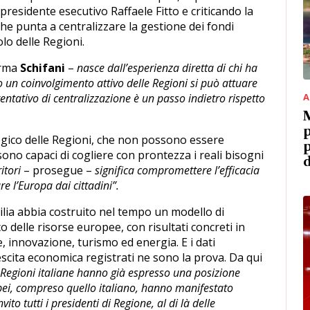
 presidente esecutivo Raffaele Fitto e criticando la
e punta a centralizzare la gestione dei fondi
olo delle Regioni.
erma
Schifani
–
nasce dall’esperienza diretta di chi ha
so un coinvolgimento attivo delle Regioni si può attuare
entativo di centralizzazione è un passo indietro rispetto
A
M
p
tegico delle Regioni, che non possono essere
p
ono capaci di cogliere con prontezza i reali bisogni
d
itori
– prosegue –
significa compromettere l’efficacia
re l’Europa dai cittadini”.
cilia abbia costruito nel tempo un modello di
o delle risorse europee, con risultati concreti in
, innovazione, turismo ed energia. E i dati
rescita economica registrati ne sono la prova. Da qui
 Regioni italiane hanno già espresso una posizione
pei, compreso quello italiano, hanno manifestato
to tutti i presidenti di Regione, al di là delle