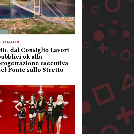
TTUALITÀ
it, dal Consiglio Lavori
ubblici ok alla
rogettazione esecutiva
el Ponte sullo Stretto