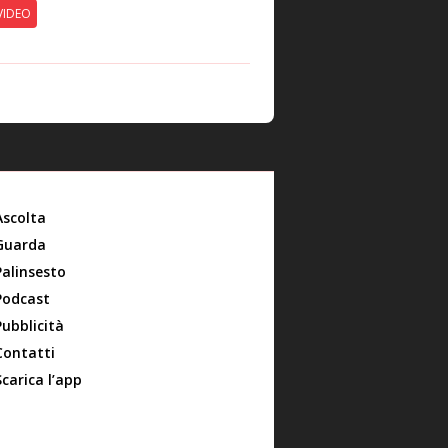
VIDEO
Ascolta
Guarda
Palinsesto
Podcast
Pubblicità
Contatti
Scarica l’app