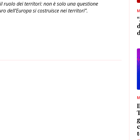
l ruolo dei territori: non è solo una questione
ro dell’Europa si costruisce nei territori”.
M
“
d
M
T
g
c
t