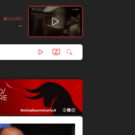
IN ONDA
...