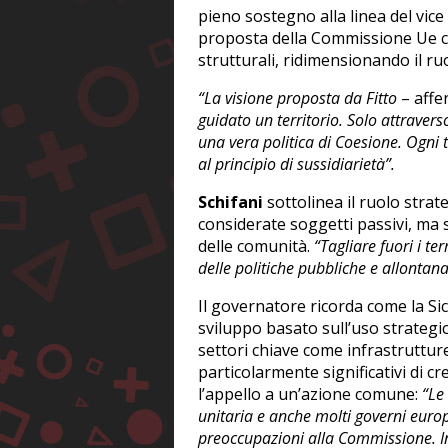
pieno sostegno alla linea del vice
proposta della Commissione Ue ch
strutturali, ridimensionando il ru
“La visione proposta da Fitto
– aff
guidato un territorio. Solo attraver
una vera politica di Coesione. Ogni t
al principio di sussidiarietà”.
Schifani
sottolinea il ruolo stra
considerate soggetti passivi, ma s
delle comunità.
“Tagliare fuori i terr
delle politiche pubbliche e allontana
Il governatore ricorda come la Si
sviluppo basato sull’uso strategic
settori chiave come infrastrutture
particolarmente significativi di c
l’appello a un’azione comune:
“Le
unitaria e anche molti governi euro
preoccupazioni alla Commissione. Invi