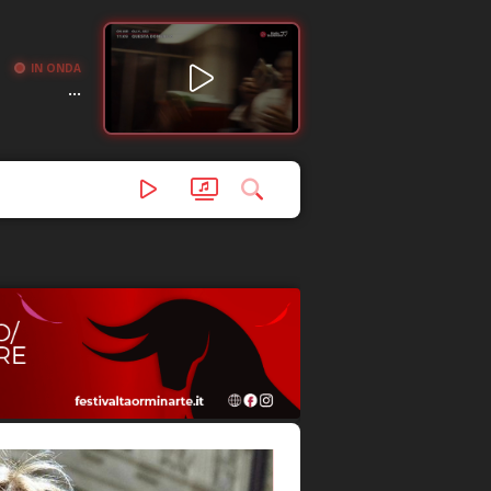
IN ONDA
...