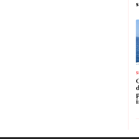
S
G
d
p
i