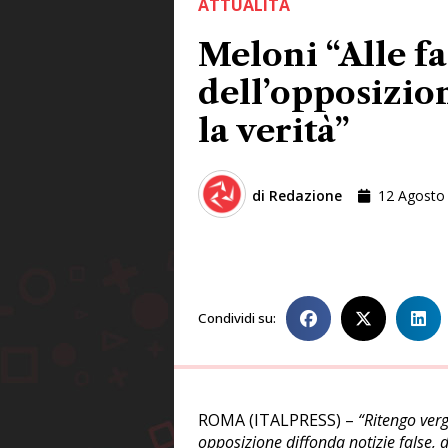
ATTUALITÀ
Meloni “Alle fa
dell’opposizio
la verità”
di
Redazione
12 Agosto
Condividi su:
ROMA (ITALPRESS) –
“Ritengo verg
opposizione diffonda notizie false, d