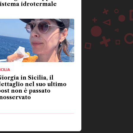
sistema idrotermale
ICILIA
iorgia in Sicilia, il
ettaglio nel suo ultimo
ost non è passato
nosservato