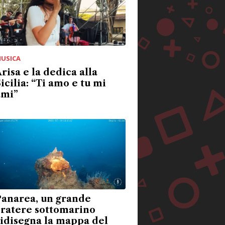
USICA
risa e la dedica alla
icilia: “Ti amo e tu mi
ami”
Panarea, un grande
cratere sottomarino
idisegna la mappa del