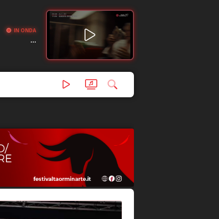
IN ONDA
...