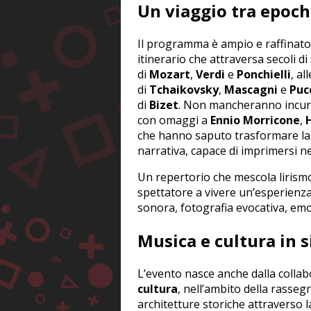
Un viaggio tra epoche
Il programma è ampio e raffinato
itinerario che attraversa secoli di
di
Mozart
,
Verdi
e
Ponchielli
, a
di
Tchaikovsky
,
Mascagni
e
Puc
di
Bizet
. Non mancheranno incur
con omaggi a
Ennio Morricone
,
che hanno saputo trasformare la 
narrativa, capace di imprimersi ne
Un repertorio che mescola lirismo
spettatore a vivere un’esperien
sonora, fotografia evocativa, emo
Musica e cultura in s
L’evento nasce anche dalla colla
cultura
, nell’ambito della rasse
architetture storiche attraverso l