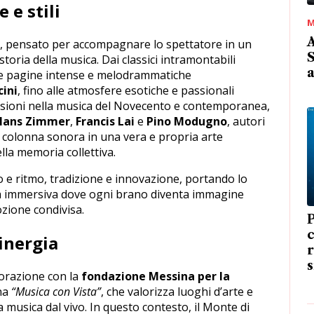
 e stili
M
A
, pensato per accompagnare lo spettatore in un
S
 storia della musica. Dai classici intramontabili
lle pagine intense e melodrammatiche
cini
, fino alle atmosfere esotiche e passionali
sioni nella musica del Novecento e contemporanea,
Hans Zimmer
,
Francis Lai
e
Pino Modugno
, autori
colonna sonora in una vera e propria arte
lla memoria collettiva.
 e ritmo, tradizione e innovazione, portando lo
za immersiva dove ogni brano diventa immagine
zione condivisa.
inergia
r
borazione con la
fondazione Messina per la
gna
“Musica con Vista”
, che valorizza luoghi d’arte e
a musica dal vivo. In questo contesto, il Monte di