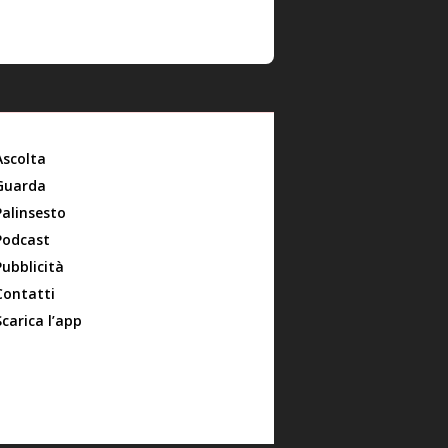
Ascolta
Guarda
Palinsesto
Podcast
Pubblicità
Contatti
Scarica l’app