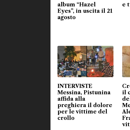
album “Hazel
e 
Eyes”, in uscita il 21
agosto
INTERVISTE
Cr
Messina, Pistunina
il
affida alla
de
preghiera il dolore
Me
per le vittime del
Al
crollo
Fr
vi