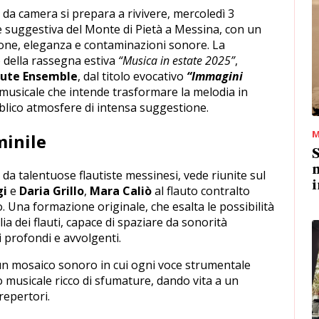
da camera si prepara a rivivere, mercoledì 3
ce suggestiva del Monte di Pietà a Messina, con un
one, eleganza e contaminazioni sonore. La
 della rassegna estiva
“Musica in estate 2025”
,
lute Ensemble
, dal titolo evocativo
“Immagini
musicale che intende trasformare la melodia in
blico atmosfere di intensa suggestione.
M
inile
n
a talentuose flautiste messinesi, vede riunite sul
i
gi
e
Daria Grillo
,
Mara Caliò
al flauto contralto
. Una formazione originale, che esalta le possibilità
ia dei flauti, capace di spaziare da sonorità
ri profondi e avvolgenti.
un mosaico sonoro in cui ogni voce strumentale
o musicale ricco di sfumature, dando vita a un
repertori.