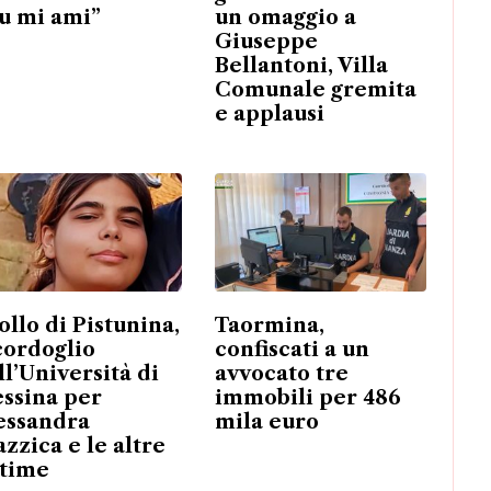
tu mi ami”
un omaggio a
Giuseppe
Bellantoni, Villa
Comunale gremita
e applausi
ollo di Pistunina,
Taormina,
 cordoglio
confiscati a un
ll’Università di
avvocato tre
ssina per
immobili per 486
essandra
mila euro
azzica e le altre
ttime