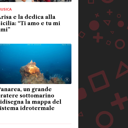
USICA
risa e la dedica alla
icilia: “Ti amo e tu mi
ami”
Panarea, un grande
cratere sottomarino
idisegna la mappa del
sistema idrotermale