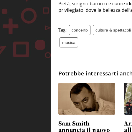
Pietà, scrigno barocco e cuore iden
privilegiato, dove la bellezza dell
Tag:
concerto
cultura & spettacoli
musica
Potrebbe interessarti anch
Sam Smith
Ar
annuncia il nuovo
all