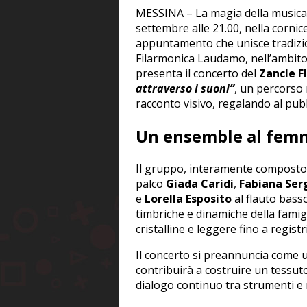
MESSINA – La magia della musica 
settembre alle 21.00, nella corni
appuntamento che unisce tradizi
Filarmonica Laudamo, nell’ambito
presenta il concerto del
Zancle F
attraverso i suoni”
, un percorso 
racconto visivo, regalando al pub
Un ensemble al femm
Il gruppo, interamente composto d
palco
Giada Caridi
,
Fabiana Ser
e
Lorella Esposito
al flauto basso
timbriche e dinamiche della famigl
cristalline e leggere fino a regist
Il concerto si preannuncia come 
contribuirà a costruire un tessut
dialogo continuo tra strumenti e 