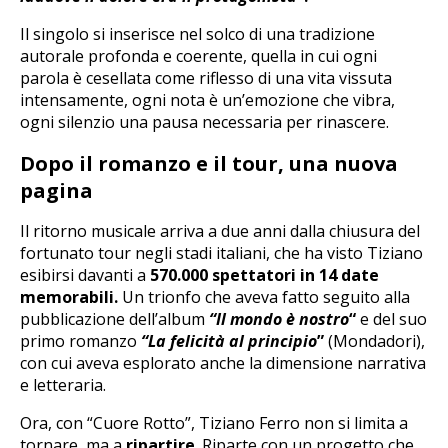
Il singolo si inserisce nel solco di una tradizione
autorale profonda e coerente, quella in cui ogni
parola è cesellata come riflesso di una vita vissuta
intensamente, ogni nota è un’emozione che vibra,
ogni silenzio una pausa necessaria per rinascere.
Dopo il romanzo e il tour, una nuova
pagina
Il ritorno musicale arriva a due anni dalla chiusura del
fortunato tour negli stadi italiani, che ha visto Tiziano
esibirsi davanti a
570.000 spettatori in 14 date
memorabili.
Un trionfo che aveva fatto seguito alla
pubblicazione dell’album
“Il mondo è nostro
“
e del suo
primo romanzo
“La
felicità al principio
”
(Mondadori),
con cui aveva esplorato anche la dimensione narrativa
e letteraria.
Ora, con “Cuore Rotto”, Tiziano Ferro non si limita a
tornare, ma a
ripartire
. Riparte con un progetto che