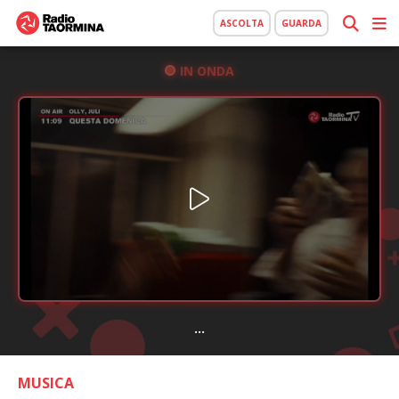
ASCOLTA
GUARDA
IN ONDA
...
MUSICA