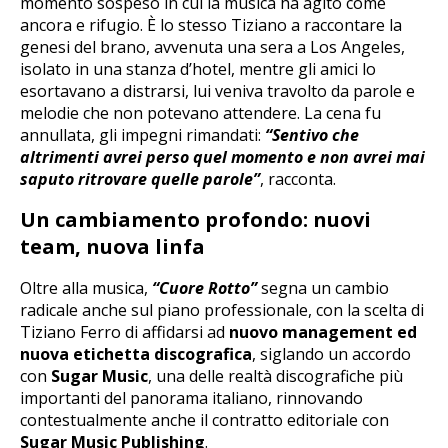
momento sospeso in cui la musica ha agito come
ancora e rifugio. È lo stesso Tiziano a raccontare la
genesi del brano, avvenuta una sera a Los Angeles,
isolato in una stanza d’hotel, mentre gli amici lo
esortavano a distrarsi, lui veniva travolto da parole e
melodie che non potevano attendere. La cena fu
annullata, gli impegni rimandati:
“Sentivo che
altrimenti avrei perso quel momento e non avrei mai
saputo ritrovare quelle parole”
, racconta.
Un cambiamento profondo: nuovi
team, nuova linfa
Oltre alla musica,
“Cuore Rotto”
segna un cambio
radicale anche sul piano professionale, con la scelta di
Tiziano Ferro di affidarsi ad
nuovo management ed
nuova etichetta discografica
, siglando un accordo
con
Sugar Music
, una delle realtà discografiche più
importanti del panorama italiano, rinnovando
contestualmente anche il contratto editoriale con
Sugar Music Publishing
.