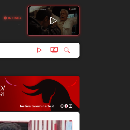
IN ONDA
...