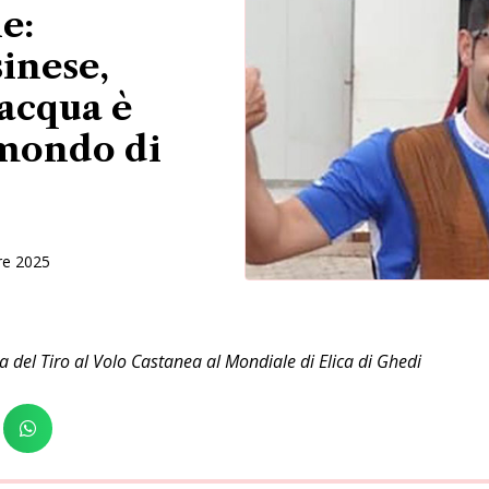
e:
inese,
acqua è
mondo di
re 2025
eta del Tiro al Volo Castanea al Mondiale di Elica di Ghedi