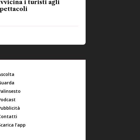
vvicina i turisti agli
pettacoli
Ascolta
Guarda
Palinsesto
Podcast
Pubblicità
Contatti
Scarica l’app