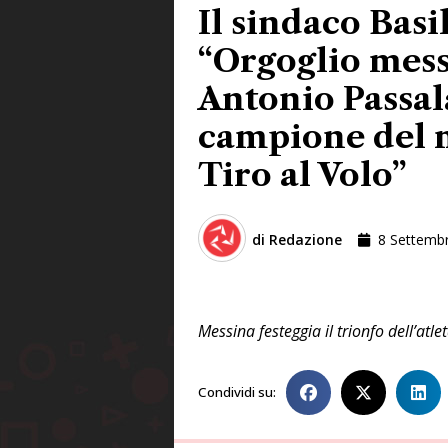
Il sindaco Basil
“Orgoglio mess
Antonio Passal
campione del 
Tiro al Volo”
di
Redazione
8 Settemb
Messina festeggia il trionfo dell’atl
Condividi su: