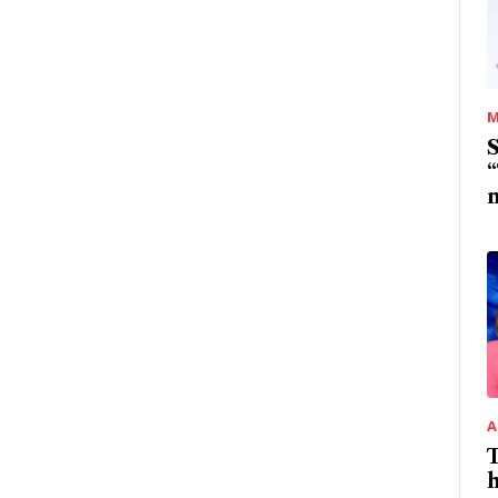
M
S
“
m
A
T
h