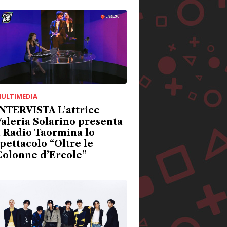
ULTIMEDIA
NTERVISTA L’attrice
aleria Solarino presenta
 Radio Taormina lo
pettacolo “Oltre le
Colonne d’Ercole”