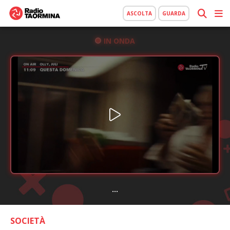
ASCOLTA
GUARDA
IN ONDA
...
SOCIETÀ