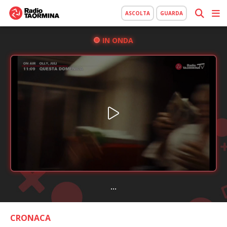
ASCOLTA
GUARDA
IN ONDA
...
CRONACA