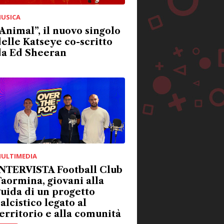
USICA
Animal”, il nuovo singolo
elle Katseye co-scritto
da Ed Sheeran
ULTIMEDIA
INTERVISTA Football Club
aormina, giovani alla
uida di un progetto
alcistico legato al
erritorio e alla comunità