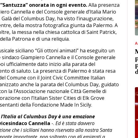
 “Santuzza” onorata in ogni evento.
Alla presenza
iero Cannella e del Console generale d’Italia Mario
an Galà del Columbus Day, ha visto l’inaugurazione,
entre, della mostra fotografica giunta da Palermo. A
ltre, la messa nella chiesa cattolica di Saint Patrick,
ella Patrona e di una reliquia.
A
icale siciliano “Gli ottoni animati” ha eseguito un
M
ce sindaco Giampiero Cannella e il Console generale
p
i ufficialmente dato inizio alla parata del
p
nto di saluto. La presenza di Palermo è stata resa
d
del Comune con il Joint Civic Committee Italian
anizzato anche la parata del Columbus Day, guidato
on la l’Associazione nazionale Città Gemelle di
razione con l’Italian Sister Cities di Elk Grove
sentanti della Fondazione Made In Sicily.
l’Italia al Columbus Day è una emozione
vicesindaco Cannella
-.
Ed è stata davvero
one che i siciliani hanno riservato alla nostra Santa
ponte importante, non soltanto con gli emigrati a