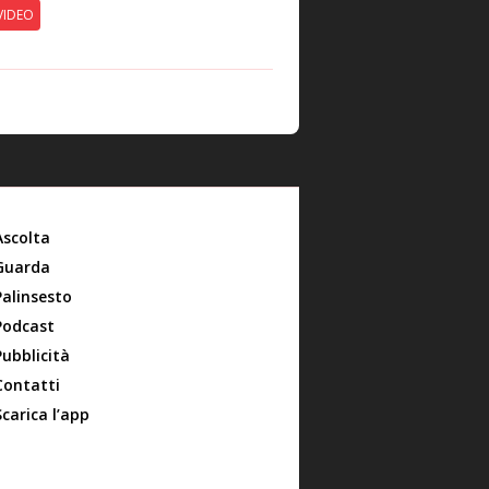
VIDEO
Ascolta
Guarda
Palinsesto
Podcast
Pubblicità
Contatti
Scarica l’app