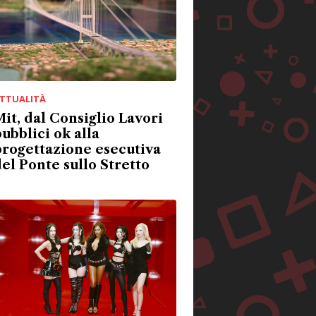
TTUALITÀ
it, dal Consiglio Lavori
ubblici ok alla
rogettazione esecutiva
el Ponte sullo Stretto