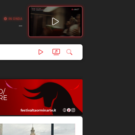
IN ONDA
...