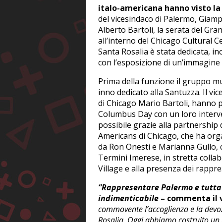
italo-americana hanno visto la
del vicesindaco di Palermo, Giamp
Alberto Bartoli, la serata del Gr
all’interno del Chicago Cultural C
Santa Rosalia è stata dedicata, ino
con l’esposizione di un’immagine d
Prima della funzione il gruppo mus
inno dedicato alla Santuzza. Il vi
di Chicago Mario Bartoli, hanno po
Columbus Day con un loro interve
possibile grazie alla partnership 
Americans di Chicago, che ha org
da Ron Onesti e Marianna Gullo, c
Termini Imerese, in stretta collabo
Village e alla presenza dei rappre
“Rappresentare Palermo e tutta 
indimenticabile
– commenta il 
commovente l’accoglienza e la devozi
Rosalia. Oggi abbiamo costruito un 