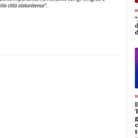
la città statunitense”.
M
“
d
M
T
g
c
t