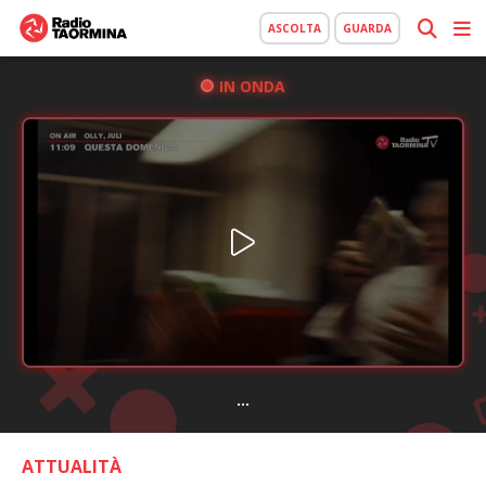
ASCOLTA
GUARDA
IN ONDA
...
ATTUALITÀ