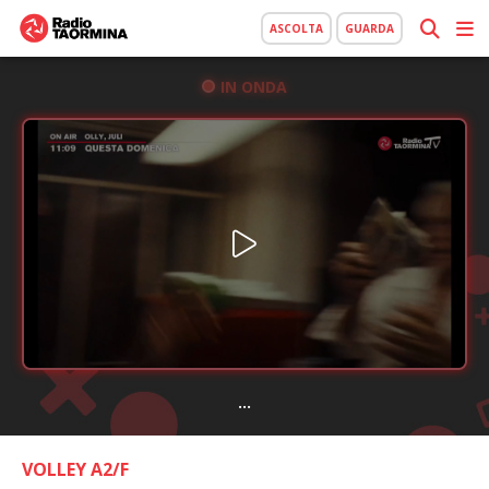
ASCOLTA
GUARDA
IN ONDA
...
VOLLEY A2/F