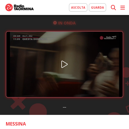
ASCOLTA
GUARDA
IN ONDA
...
MESSINA