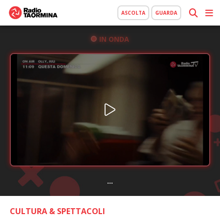
ASCOLTA
GUARDA
IN ONDA
...
CULTURA & SPETTACOLI