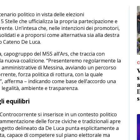
nario politico in vista delle elezioni
 Stelle che ufficializza la propria partecipazione e
ente. Un’intesa che, nelle intenzioni dei promotori,
olidati e a proporsi come alternativa sia alla destra
aco Cateno De Luca.
, capogruppo del M5S all’Ars, che traccia con
ella nuova coalizione. “Presenteremo regolarmente la
C
ni amministrative di Messina, avviando un percorso
rente, forza politica di rottura, con la quale
s
, afferma – indicando come base dell’accordo una
a
legalità, ambiente e trasparenza.
I
s
li equilibri
Controcorrente si inserisce in un contesto politico
rammentazione delle forze civiche e tradizionali apre
rogetto delineato da De Luca punta esplicitamente a
ata, capace di competere sul piano elettorale ma