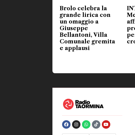
Brolo celebra la
IN
grande lirica con
Me
un omaggio a
aff
Giuseppe
pr
Bellantoni, Villa
pe
Comunale gremita
cr
e applausi