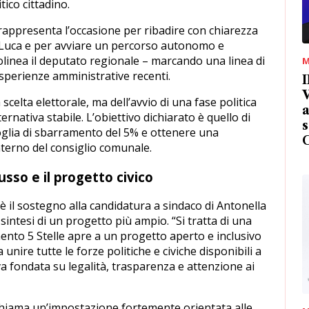
tico cittadino.
rappresenta l’occasione per ribadire con chiarezza
e Luca e per avviare un percorso autonomo e
tolinea il deputato regionale – marcando una linea di
M
esperienze amministrative recenti.
I
V
scelta elettorale, ma dell’avvio di una fase politica
a
rnativa stabile. L’obiettivo dichiarato è quello di
s
lia di sbarramento del 5% e ottenere una
nterno del consiglio comunale.
sso e il progetto civico
c’è il sostegno alla candidatura a sindaco di Antonella
intesi di un progetto più ampio. “Si tratta di una
mento 5 Stelle apre a un progetto aperto e inclusivo
nire tutte le forze politiche e civiche disponibili a
a fondata su legalità, trasparenza e attenzione ai
richiama un’impostazione fortemente orientata alle