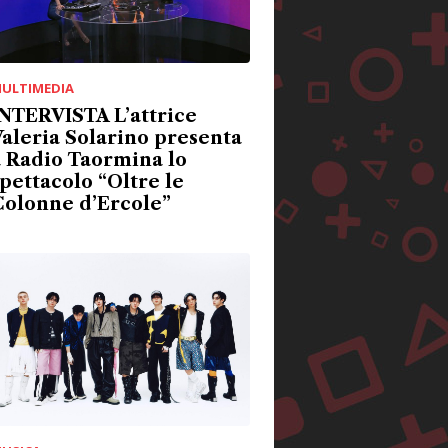
ULTIMEDIA
NTERVISTA L’attrice
aleria Solarino presenta
 Radio Taormina lo
pettacolo “Oltre le
Colonne d’Ercole”