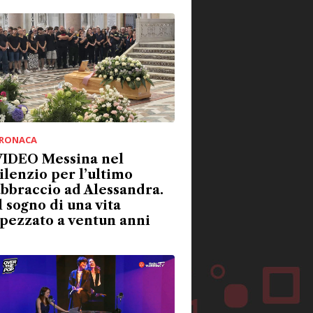
RONACA
VIDEO Messina nel
ilenzio per l’ultimo
bbraccio ad Alessandra.
l sogno di una vita
pezzato a ventun anni