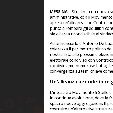
MESSINA –
Si delinea un nuovo sce
amministrative, con il Movimento 5
apre a un’alleanza con Controcorr
punta a rompere gli equilibri cons
sia all’area riconducibile al sind
Ad annunciarlo è Antonio De Luca
chiarezza il perimetro politico d
nostra lista alle prossime elezio
elettorale condiviso con Controcor
condividiamo numerose battaglie”
convergenza su temi chiave come 
Un’alleanza per ridefinire g
L’intesa tra Movimento 5 Stelle e 
in continua evoluzione, dove la f
spazi a nuove aggregazioni. Il p
costruire un’alternativa struttur