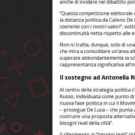
anche di incidere nel dibattito poli
“Questa competizione elettorale 
la distanza politica da Cateno D
coerente con i nostri valori”, sot
discontinuità netta rispetto alle 
Non si tratta, dunque, solo di una 
che mira a consolidare un’area alte
superare abbondantemente la sog
rappresentanza significativa all’i
Il sostegno ad Antonella Ru
Al centro della strategia politica 
Russo, individuata come punto di s
nuova fase politica in cui il Movi
– prosegue De Luca – che punta a u
costruire una proposta alternativ
bisogni reali della città”.
Il riferimento ai “bisogni reali” 