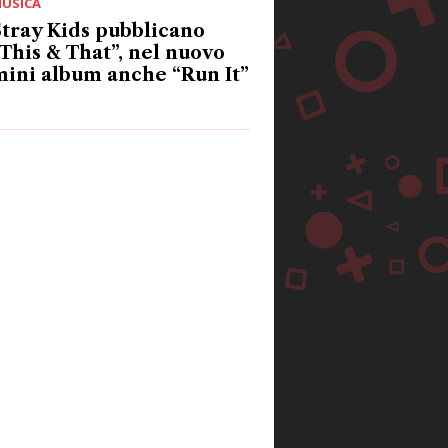
USICA
tray Kids pubblicano
This & That”, nel nuovo
ini album anche “Run It”