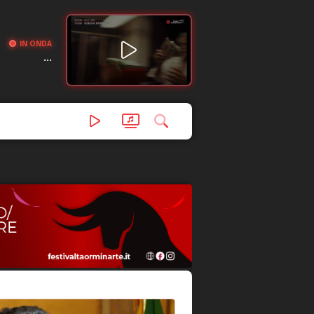
IN ONDA
...