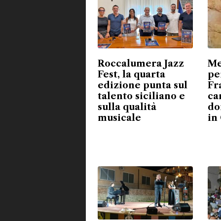
Roccalumera Jazz
Me
Fest, la quarta
pe
edizione punta sul
Fr
talento siciliano e
ca
sulla qualità
do
musicale
in