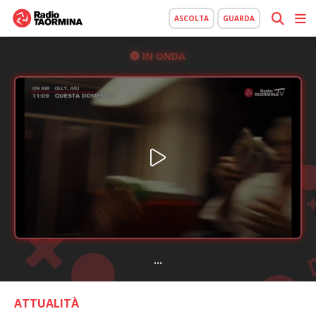
ASCOLTA
GUARDA
IN ONDA
...
ATTUALITÀ