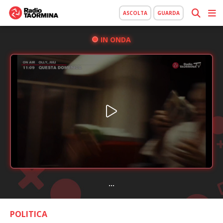
ASCOLTA
GUARDA
IN ONDA
...
POLITICA