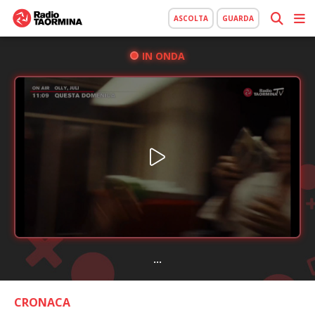
ASCOLTA
GUARDA
IN ONDA
...
CRONACA