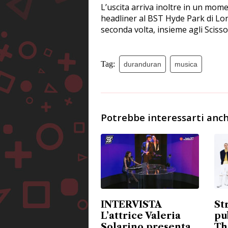
L’uscita arriva inoltre in un mom
headliner al BST Hyde Park di Lon
seconda volta, insieme agli Scisso
Tag:
duranduran
musica
Potrebbe interessarti anch
INTERVISTA
St
L’attrice Valeria
pu
Solarino presenta
Th