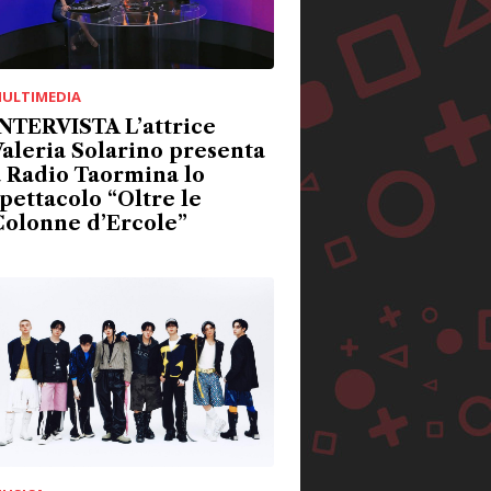
ULTIMEDIA
NTERVISTA L’attrice
aleria Solarino presenta
 Radio Taormina lo
pettacolo “Oltre le
Colonne d’Ercole”