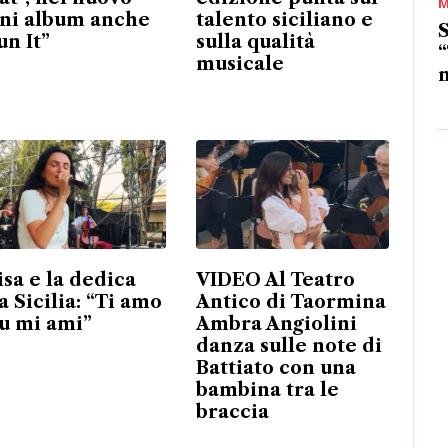
M
ni album anche
talento siciliano e
S
un It”
sulla qualità
“
musicale
m
isa e la dedica
VIDEO Al Teatro
a Sicilia: “Ti amo
Antico di Taormina
tu mi ami”
Ambra Angiolini
danza sulle note di
Battiato con una
bambina tra le
braccia