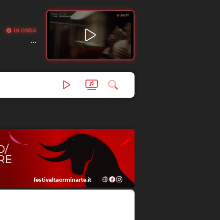
IN ONDA
...