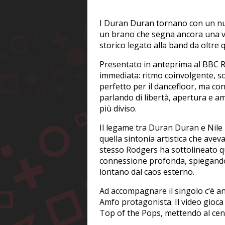
I Duran Duran tornano con un nuo
un brano che segna ancora una v
storico legato alla band da oltre 
Presentato in anteprima al BBC R
immediata: ritmo coinvolgente, s
perfetto per il dancefloor, ma co
parlando di libertà, apertura e 
più diviso.
Il legame tra Duran Duran e Nile
quella sintonia artistica che aveva
stesso Rodgers ha sottolineato 
connessione profonda, spiegando 
lontano dal caos esterno.
Ad accompagnare il singolo c’è anc
Amfo protagonista. Il video gioca
Top of the Pops, mettendo al centr