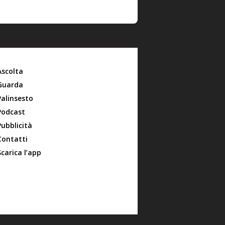
Ascolta
Guarda
Palinsesto
Podcast
Pubblicità
Contatti
Scarica l’app