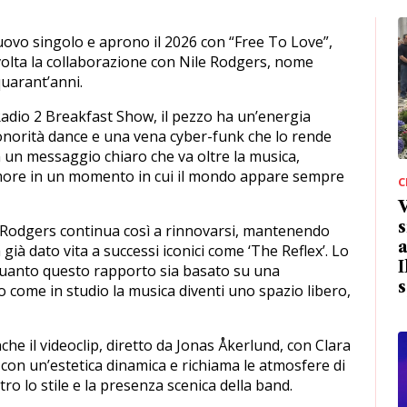
vo singolo e aprono il 2026 con “Free To Love”,
olta la collaborazione con Nile Rodgers, nome
quarant’anni.
adio 2 Breakfast Show, il pezzo ha un’energia
onorità dance e una vena cyber-funk che lo rende
n un messaggio chiaro che va oltre la musica,
amore in un momento in cui il mondo appare sempre
C
s
 Rodgers continua così a rinnovarsi, mantenendo
a
 già dato vita a successi iconici come ‘The Reflex’. Lo
I
quanto questo rapporto sia basato su una
s
come in studio la musica diventi uno spazio libero,
he il videoclip, diretto da Jonas Åkerlund, con Clara
 con un’estetica dinamica e richiama le atmosfere di
o lo stile e la presenza scenica della band.