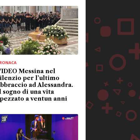
RONACA
VIDEO Messina nel
ilenzio per l’ultimo
bbraccio ad Alessandra.
l sogno di una vita
pezzato a ventun anni