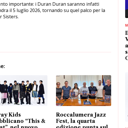
ento importante: i Duran Duran saranno infatti
dra il 5 luglio 2026, tornando su quel palco per la
r Sisters.
M
I
V
a
s
e:
ray Kids
Roccalumera Jazz
bblicano “This &
Fest, la quarta
at”, nel nuovo
edizione punta sul