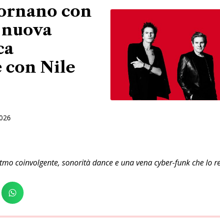
ornano con
 nuova
ca
 con Nile
2026
itmo coinvolgente, sonorità dance e una vena cyber-funk che lo re