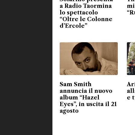
a Radio Taormina
mi
lo spettacolo
“R
“Oltre le Colonne
d’Ercole”
Sam Smith
Ar
annuncia il nuovo
all
album “Hazel
e 
Eyes”, in uscita il 21
agosto