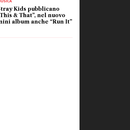
USICA
tray Kids pubblicano
This & That”, nel nuovo
ini album anche “Run It”