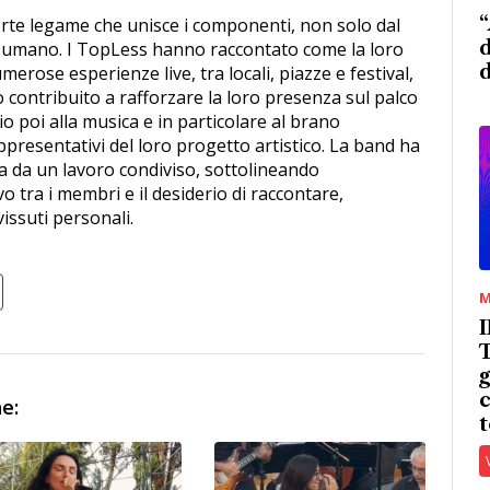
“
forte legame che unisce i componenti, non solo dal
d
e umano. I TopLess hanno raccontato come la loro
erose esperienze live, tra locali, piazze e festival,
ontribuito a rafforzare la loro presenza sul palco
io poi alla musica e in particolare al brano
ppresentativi del loro progetto artistico. La band ha
a da un lavoro condiviso, sottolineando
o tra i membri e il desiderio di raccontare,
issuti personali.
M
T
g
c
e:
t