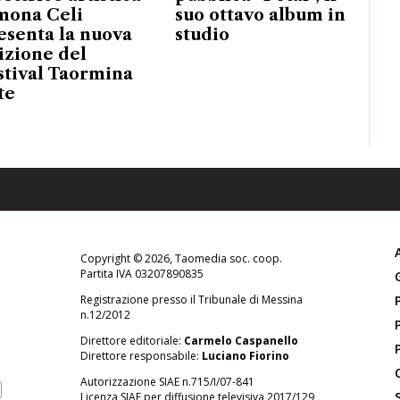
mona Celi
suo ottavo album in
esenta la nuova
studio
izione del
stival Taormina
te
Copyright © 2026, Taomedia soc. coop.
Partita IVA 03207890835
Registrazione presso il Tribunale di Messina
n.12/2012
Direttore editoriale:
Carmelo Caspanello
Direttore responsabile:
Luciano Fiorino
Autorizzazione SIAE n.715/I/07-841
Licenza SIAE per diffusione televisiva 2017/129