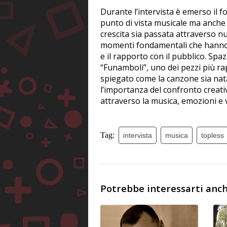
Durante l’intervista è emerso il 
punto di vista musicale ma anch
crescita sia passata attraverso num
momenti fondamentali che hanno c
e il rapporto con il pubblico. Spaz
“Funamboli”, uno dei pezzi più ra
spiegato come la canzone sia nat
l’importanza del confronto creativ
attraverso la musica, emozioni e v
Tag:
intervista
musica
topless
Potrebbe interessarti anch