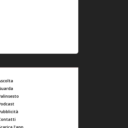
Ascolta
Guarda
Palinsesto
Podcast
Pubblicità
Contatti
Scarica l’app