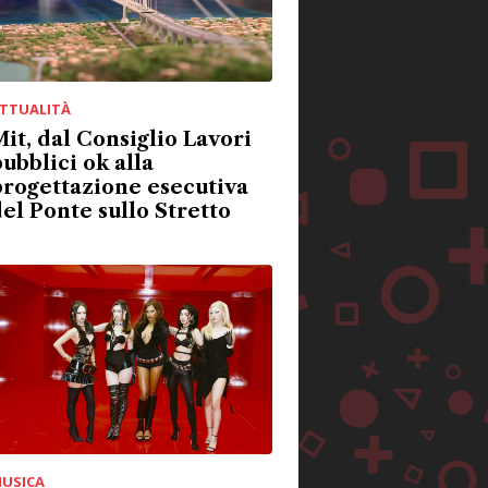
TTUALITÀ
it, dal Consiglio Lavori
ubblici ok alla
rogettazione esecutiva
el Ponte sullo Stretto
USICA