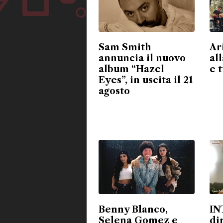
Sam Smith
Ar
annuncia il nuovo
all
album “Hazel
e 
Eyes”, in uscita il 21
agosto
Benny Blanco,
IN
Selena Gomez e
di