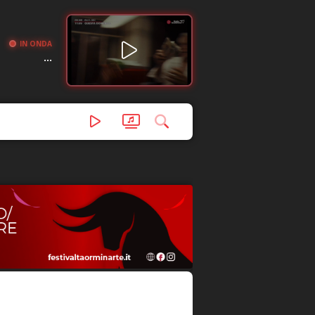
IN ONDA
...