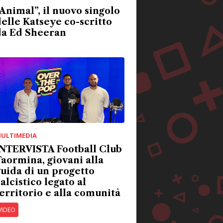
Animal”, il nuovo singolo
elle Katseye co-scritto
da Ed Sheeran
ULTIMEDIA
INTERVISTA Football Club
aormina, giovani alla
uida di un progetto
alcistico legato al
erritorio e alla comunità
VIDEO