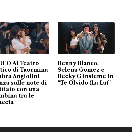
DEO Al Teatro
Benny Blanco,
tico di Taormina
Selena Gomez e
bra Angiolini
Becky G insieme in
nza sulle note di
“Te Olvido (La La)”
ttiato con una
mbina tra le
accia