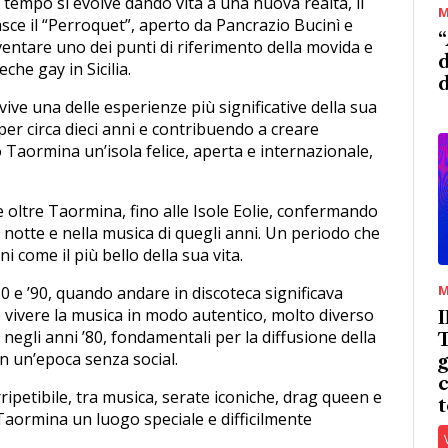
 tempo si evolve dando vita a una nuova realtà, il
M
ce il “Perroquet”, aperto da Pancrazio Bucinì e
“
ventare uno dei punti di riferimento della movida e
d
eche gay in Sicilia.
ive una delle esperienze più significative della sua
per circa dieci anni e contribuendo a creare
 Taormina un’isola felice, aperta e internazionale,
e oltre Taormina, fino alle Isole Eolie, confermando
 notte e nella musica di quegli anni. Un periodo che
i come il più bello della sua vita.
M
’80 e ’90, quando andare in discoteca significava
e vivere la musica in modo autentico, molto diverso
 negli anni ’80, fondamentali per la diffusione della
T
n un’epoca senza social.
g
c
ipetibile, tra musica, serate iconiche, drag queen e
t
Taormina un luogo speciale e difficilmente