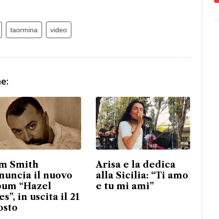
taormina
video
e:
m Smith
Arisa e la dedica
nuncia il nuovo
alla Sicilia: “Ti amo
bum “Hazel
e tu mi ami”
s”, in uscita il 21
osto