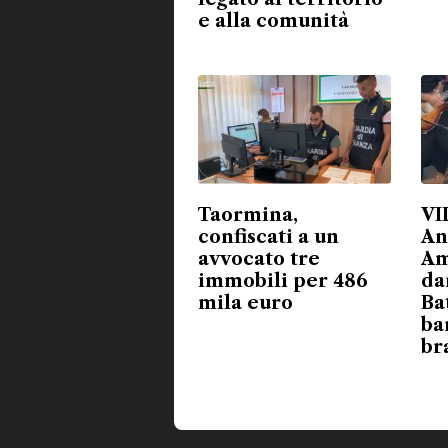
e alla comunità
Taormina,
VI
confiscati a un
An
avvocato tre
Am
immobili per 486
da
mila euro
Ba
ba
br