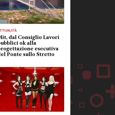
TTUALITÀ
it, dal Consiglio Lavori
ubblici ok alla
rogettazione esecutiva
el Ponte sullo Stretto