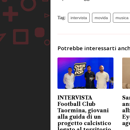
Tag:
intervista
movida
musica
Potrebbe interessarti anch
INTERVISTA
Sa
Football Club
an
Taormina, giovani
al
alla guida di un
Eye
progetto calcistico
ag
legato al territorio