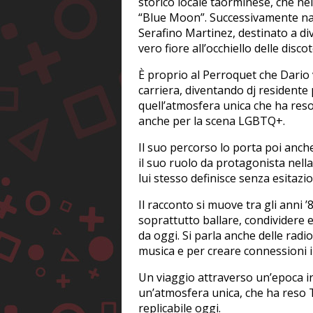
storico locale taorminese, che nel
“Blue Moon”. Successivamente nas
Serafino Martinez, destinato a di
vero fiore all’occhiello delle discot
È proprio al Perroquet che Dario v
carriera, diventando dj residente 
quell’atmosfera unica che ha reso
anche per la scena LGBTQ+.
Il suo percorso lo porta poi anch
il suo ruolo da protagonista nella
lui stesso definisce senza esitazion
Il racconto si muove tra gli anni 
soprattutto ballare, condividere 
da oggi. Si parla anche delle radio
musica e per creare connessioni i
Un viaggio attraverso un’epoca irr
un’atmosfera unica, che ha reso 
replicabile oggi.