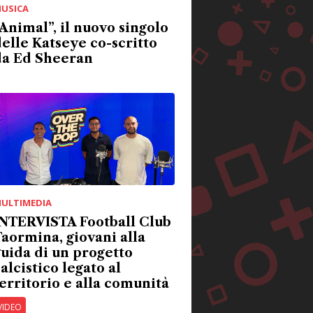
USICA
Animal”, il nuovo singolo
elle Katseye co-scritto
da Ed Sheeran
ULTIMEDIA
INTERVISTA Football Club
aormina, giovani alla
uida di un progetto
alcistico legato al
erritorio e alla comunità
VIDEO