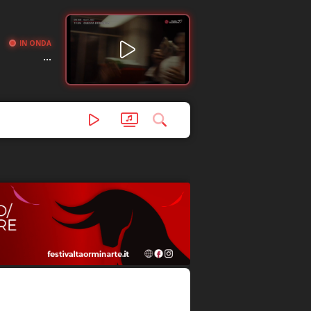
IN ONDA
...