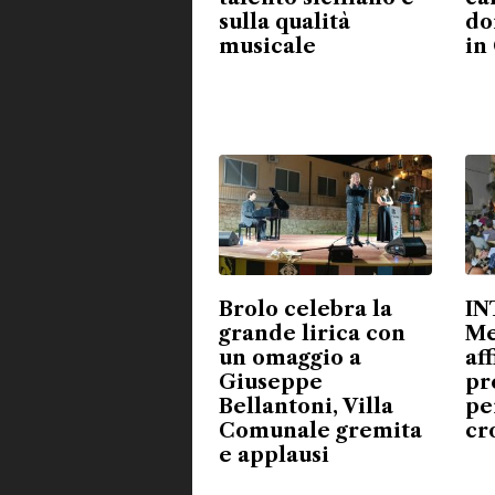
sulla qualità
do
musicale
in
Brolo celebra la
IN
grande lirica con
Me
un omaggio a
aff
Giuseppe
pr
Bellantoni, Villa
pe
Comunale gremita
cr
e applausi