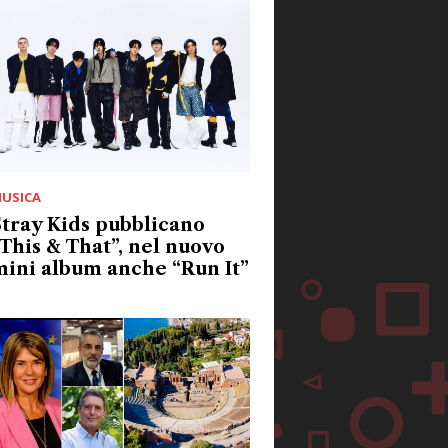
USICA
tray Kids pubblicano
This & That”, nel nuovo
ini album anche “Run It”