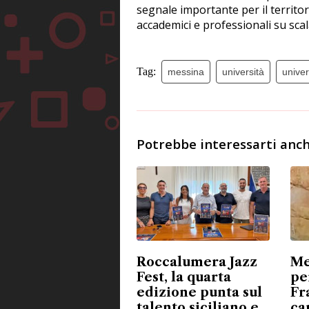
segnale importante per il territori
accademici e professionali su scal
Tag:
messina
università
univer
Potrebbe interessarti anch
Roccalumera Jazz
Me
Fest, la quarta
pe
edizione punta sul
Fr
talento siciliano e
ca