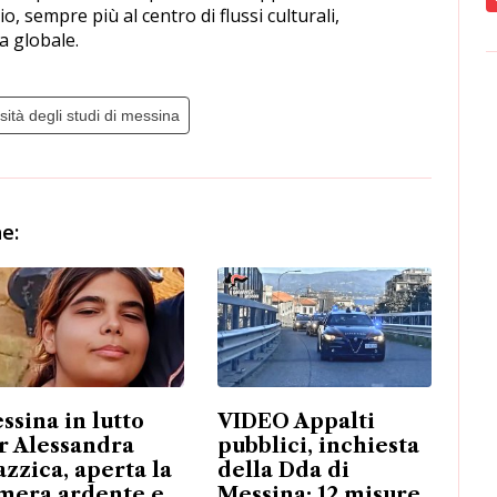
o, sempre più al centro di flussi culturali,
a globale.
sità degli studi di messina
e:
ssina in lutto
VIDEO Appalti
r Alessandra
pubblici, inchiesta
azzica, aperta la
della Dda di
mera ardente e
Messina: 12 misure