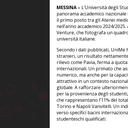
MESSINA –
L’Università degli Stu
panorama accademico nazionale su
il primo posto tra gli Atenei med
nell’anno accademico 2024/2025. A 
Venture, che fotografa un quadro
università italiane.
Secondo i dati pubblicati, UniMe 
stranieri, un risultato nettament
rilievo come Pavia, ferma a quota
internazionali. Un primato che as
numerico, ma anche per la capacit
attrattivo in un contesto naziona
globale. A rafforzare ulteriorment
per la provenienza degli studenti,
che rappresentano l’11% del tota
Torino e Napoli Vanvitelli. Un ind
verso specifici bacini internaziona
studenteschi qualificati.