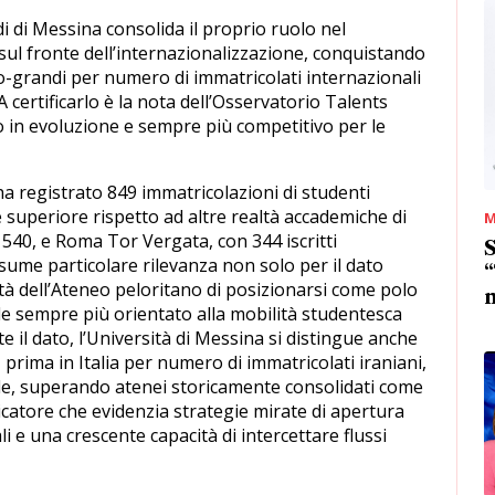
di di Messina consolida il proprio ruolo nel
l fronte dell’internazionalizzazione, conquistando
io-grandi per numero di immatricolati internazionali
certificarlo è la nota dell’Osservatorio Talents
 in evoluzione e sempre più competitivo per le
ha registrato 849 immatricolazioni di studenti
e superiore rispetto ad altre realtà accademiche di
M
 540, e Roma Tor Vergata, con 344 iscritti
S
sume particolare rilevanza non solo per il dato
“
à dell’Ateneo peloritano di posizionarsi come polo
m
le sempre più orientato alla mobilità studentesca
e il dato, l’Università di Messina si distingue anche
 prima in Italia per numero di immatricolati iraniani,
le, superando atenei storicamente consolidati come
icatore che evidenzia strategie mirate di apertura
li e una crescente capacità di intercettare flussi