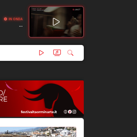
IN ONDA
...