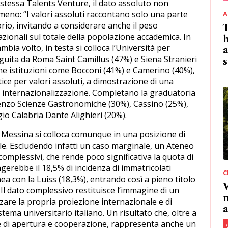
 stessa Talents Venture, il dato assoluto non
meno: “I valori assoluti raccontano solo una parte
A
torio, invitando a considerare anche il peso
T
zionali sul totale della popolazione accademica. In
h
ambia volto, in testa si colloca l’Università per
a
eguita da Roma Saint Camillus (47%) e Siena Stranieri
s
he istituzioni come Bocconi (41%) e Camerino (40%),
tice per valori assoluti, a dimostrazione di una
 di internazionalizzazione. Completano la graduatoria
enzo Scienze Gastronomiche (30%), Cassino (25%),
io Calabria Dante Alighieri (20%).
di Messina si colloca comunque in una posizione di
le. Escludendo infatti un caso marginale, un Ateneo
omplessivi, che rende poco significativa la quota di
gerebbe il 18,5% di incidenza di immatricolati
C
nea con la Luiss (18,3%), entrando così a pieno titolo
V
. Il dato complessivo restituisce l’immagine di un
n
zare la propria proiezione internazionale e di
a
stema universitario italiano. Un risultato che, oltre a
tiche di apertura e cooperazione, rappresenta anche un