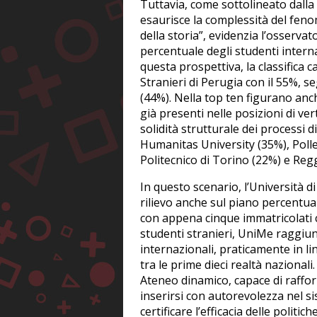
Tuttavia, come sottolineato dalla
esaurisce la complessità del feno
della storia”, evidenzia l’osserva
percentuale degli studenti interna
questa prospettiva, la classifica c
Stranieri di Perugia con il 55%, s
(44%). Nella top ten figurano anc
già presenti nelle posizioni di ver
solidità strutturale dei processi
Humanitas University (35%), Poll
Politecnico di Torino (22%) e Regg
In questo scenario, l’Università 
rilievo anche sul piano percentua
con appena cinque immatricolati c
studenti stranieri, UniMe raggiun
internazionali, praticamente in li
tra le prime dieci realtà nazionali
Ateneo dinamico, capace di raffor
inserirsi con autorevolezza nel si
certificare l’efficacia delle poli