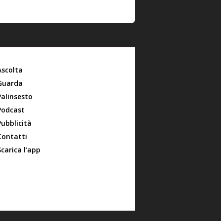
Ascolta
Guarda
Palinsesto
Podcast
Pubblicità
Contatti
Scarica l’app