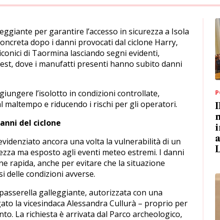
eggiante per garantire l’accesso in sicurezza a Isola
concreta dopo i danni provocati dal ciclone Harry,
iconici di Taormina lasciando segni evidenti,
est, dove i manufatti presenti hanno subito danni
iungere l’isolotto in condizioni controllate,
P
l maltempo e riducendo i rischi per gli operatori.
m
anni del ciclone
i
a
evidenziato ancora una volta la vulnerabilità di un
lezza ma esposto agli eventi meteo estremi. I danni
e rapida, anche per evitare che la situazione
i delle condizioni avverse.
a passerella galleggiante, autorizzata con una
ato la vicesindaca Alessandra Cullurà – proprio per
nto. La richiesta è arrivata dal Parco archeologico,