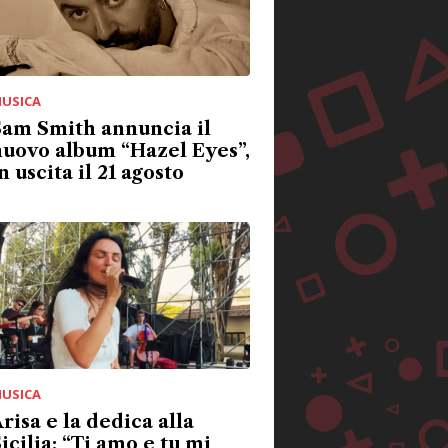
USICA
Sam Smith annuncia il
uovo album “Hazel Eyes”,
n uscita il 21 agosto
USICA
risa e la dedica alla
icilia: “Ti amo e tu mi