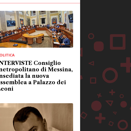
OLITICA
INTERVISTE Consiglio
etropolitano di Messina,
nsediata la nuova
ssemblea a Palazzo dei
Leoni