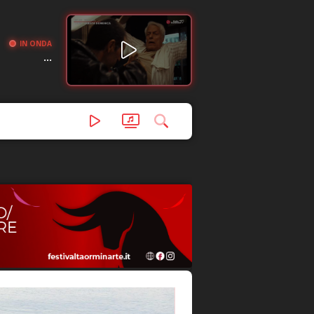
IN ONDA
...