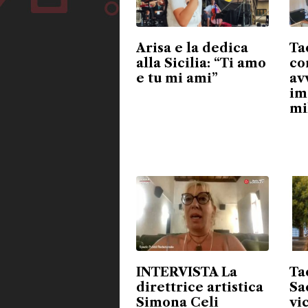
Arisa e la dedica
Ta
alla Sicilia: “Ti amo
co
e tu mi ami”
av
im
mi
INTERVISTA La
Ta
direttrice artistica
Sa
Simona Celi
vi