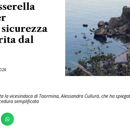
serella
er
 sicurezza
rita dal
2026
tata la vicesindaca di Taormina, Alessandra Cullurà, che ha spieg
cedura semplificata