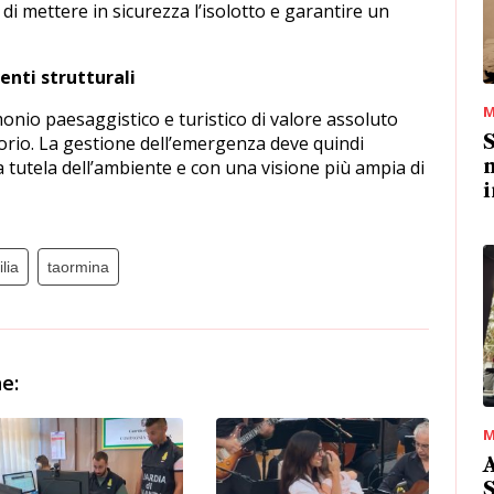
o di mettere in sicurezza l’isolotto e garantire un
enti strutturali
M
onio paesaggistico e turistico di valore assoluto
torio. La gestione dell’emergenza deve quindi
n
a tutela dell’ambiente e con una visione più ampia di
i
ilia
taormina
e:
M
A
S