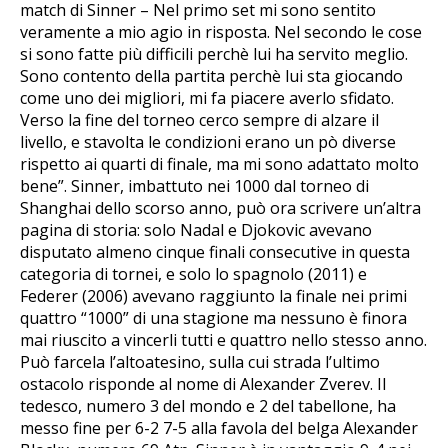
match di Sinner – Nel primo set mi sono sentito
veramente a mio agio in risposta. Nel secondo le cose
si sono fatte più difficili perchè lui ha servito meglio.
Sono contento della partita perchè lui sta giocando
come uno dei migliori, mi fa piacere averlo sfidato.
Verso la fine del torneo cerco sempre di alzare il
livello, e stavolta le condizioni erano un pò diverse
rispetto ai quarti di finale, ma mi sono adattato molto
bene”. Sinner, imbattuto nei 1000 dal torneo di
Shanghai dello scorso anno, può ora scrivere un’altra
pagina di storia: solo Nadal e Djokovic avevano
disputato almeno cinque finali consecutive in questa
categoria di tornei, e solo lo spagnolo (2011) e
Federer (2006) avevano raggiunto la finale nei primi
quattro “1000” di una stagione ma nessuno è finora
mai riuscito a vincerli tutti e quattro nello stesso anno.
Può farcela l’altoatesino, sulla cui strada l’ultimo
ostacolo risponde al nome di Alexander Zverev. Il
tedesco, numero 3 del mondo e 2 del tabellone, ha
messo fine per 6-2 7-5 alla favola del belga Alexander