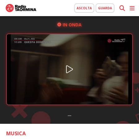
ASCOLTA
GUARDA
IN ONDA
...
MUSICA