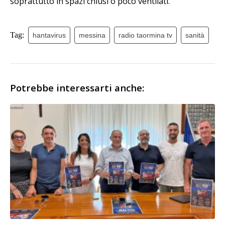
soprattutto in spazi chiusi o poco ventilati.
Tag:
hantavirus
messina
radio taormina tv
sanità
Potrebbe interessarti anche: