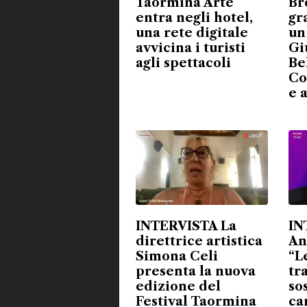
Taormina Arte
Br
entra negli hotel,
gr
una rete digitale
un
avvicina i turisti
Gi
agli spettacoli
Be
Co
e 
INTERVISTA La
IN
direttrice artistica
An
Simona Celi
“L
presenta la nuova
tr
edizione del
so
Festival Taormina
ca