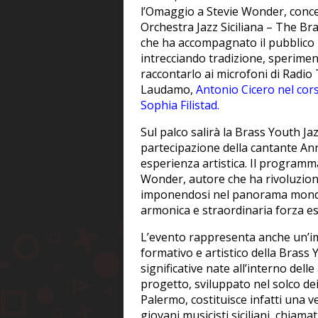
l’Omaggio a Stevie Wonder, conce
Orchestra Jazz Siciliana – The B
che ha accompagnato il pubblico m
intrecciando tradizione, sperimen
raccontarlo ai microfoni di Radio 
Laudamo,
Antonio Cicero nel cor
Sophia Filistad.
Sul palco salirà la Brass Youth Ja
partecipazione della cantante An
esperienza artistica. Il programm
Wonder, autore che ha rivoluzion
imponendosi nel panorama mondia
armonica e straordinaria forza es
L’evento rappresenta anche un’im
formativo e artistico della Brass 
significative nate all’interno delle
progetto, sviluppato nel solco dei
Palermo, costituisce infatti una v
giovani musicisti siciliani, chiama