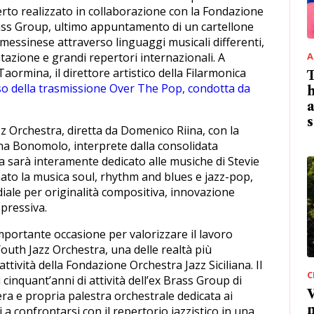
rto realizzato in collaborazione con la Fondazione
rass Group, ultimo appuntamento di un cartellone
essinese attraverso linguaggi musicali differenti,
tazione e grandi repertori internazionali. A
A
Taormina, il direttore artistico della Filarmonica
T
so della trasmissione Over The Pop, condotta da
h
a
s
zz Orchestra, diretta da Domenico Riina, con la
na Bonomolo, interprete dalla consolidata
a sarà interamente dedicato alle musiche di Stevie
ato la musica soul, rhythm and blues e jazz-pop,
le per originalità compositiva, innovazione
pressiva.
portante occasione per valorizzare il lavoro
Youth Jazz Orchestra, una delle realtà più
 attività della Fondazione Orchestra Jazz Siciliana. Il
C
 cinquant’anni di attività dell’ex Brass Group di
V
era e propria palestra orchestrale dedicata ai
n
ti a confrontarsi con il repertorio jazzistico in una