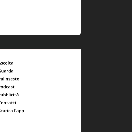
Ascolta
Guarda
Palinsesto
Podcast
Pubblicità
Contatti
Scarica l’app