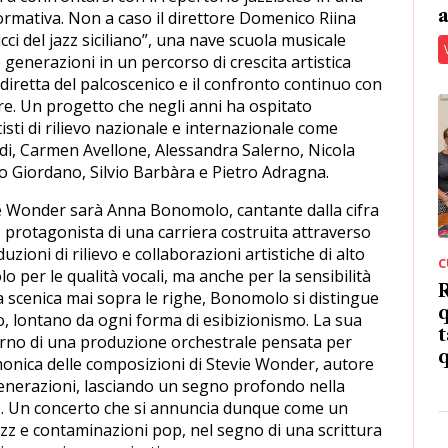
a
rmativa. Non a caso il direttore Domenico Riina
cci del jazz siciliano”, una nave scuola musicale
enerazioni in un percorso di crescita artistica
diretta del palcoscenico e il confronto continuo con
ore. Un progetto che negli anni ha ospitato
tisti di rilievo nazionale e internazionale come
di, Carmen Avellone, Alessandra Salerno, Nicola
o Giordano, Silvio Barbàra e Pietro Adragna.
vie Wonder sarà Anna Bonomolo, cantante dalla cifra
, protagonista di una carriera costruita attraverso
uzioni di rilievo e collaborazioni artistiche di alto
C
o per le qualità vocali, ma anche per la sensibilità
R
a scenica mai sopra le righe, Bonomolo si distingue
q
o, lontano da ogni forma di esibizionismo. La sua
t
nterno di una produzione orchestrale pensata per
q
rmonica delle composizioni di Stevie Wonder, autore
generazioni, lasciando un segno profondo nella
o. Un concerto che si annuncia dunque come un
azz e contaminazioni pop, nel segno di una scrittura