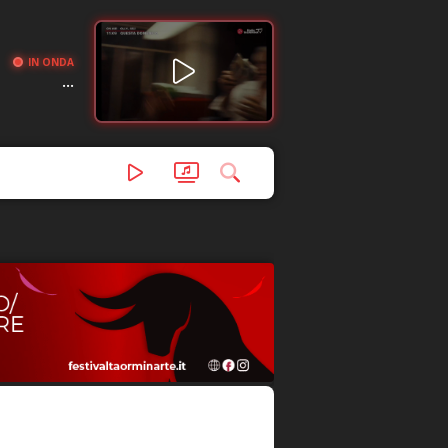
IN ONDA
...