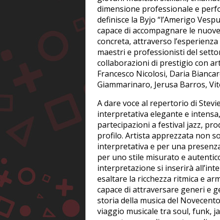
dimensione professionale e perfo
definisce la Byjo “l’Amerigo Vespu
capace di accompagnare le nuove g
concreta, attraverso l’esperienza 
maestri e professionisti del sett
collaborazioni di prestigio con ar
Francesco Nicolosi, Daria Biancar
Giammarinaro, Jerusa Barros, Vit
A dare voce al repertorio di Ste
interpretativa elegante e intensa
partecipazioni a festival jazz, prod
profilo. Artista apprezzata non sol
interpretativa e per una presenz
per uno stile misurato e autentic
interpretazione si inserirà all’i
esaltare la ricchezza ritmica e a
capace di attraversare generi e 
storia della musica del Novecent
viaggio musicale tra soul, funk, j