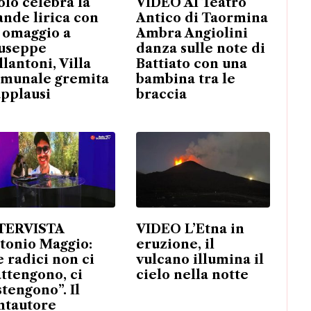
olo celebra la
VIDEO Al Teatro
ande lirica con
Antico di Taormina
 omaggio a
Ambra Angiolini
useppe
danza sulle note di
llantoni, Villa
Battiato con una
munale gremita
bambina tra le
applausi
braccia
TERVISTA
VIDEO L’Etna in
tonio Maggio:
eruzione, il
e radici non ci
vulcano illumina il
attengono, ci
cielo nella notte
stengono”. Il
ntautore