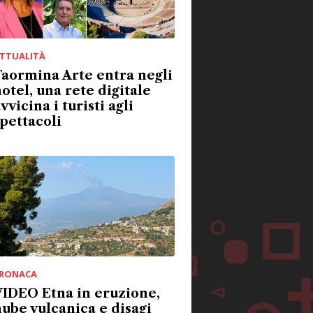
TTUALITÀ
aormina Arte entra negli
otel, una rete digitale
vvicina i turisti agli
pettacoli
RONACA
IDEO Etna in eruzione,
ube vulcanica e disagi