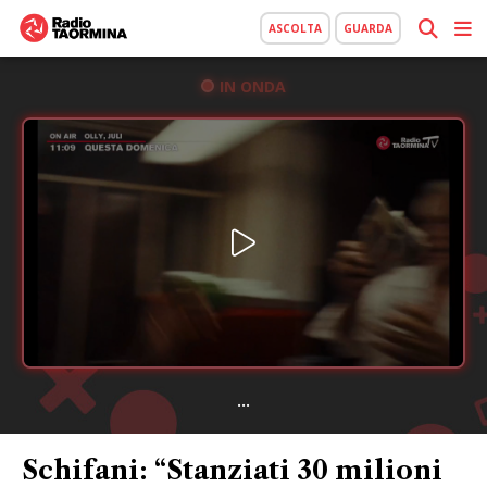
ASCOLTA
GUARDA
IN ONDA
...
Schifani: “Stanziati 30 milioni