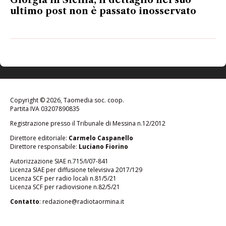
Giorgia in Sicilia, il dettaglio nel suo
ultimo post non è passato inosservato
Copyright © 2026, Taomedia soc. coop.
Partita IVA 03207890835
Registrazione presso il Tribunale di Messina n.12/2012
Direttore editoriale:
Carmelo Caspanello
Direttore responsabile:
Luciano Fiorino
Autorizzazione SIAE n.715/I/07-841
Licenza SIAE per diffusione televisiva 2017/129
Licenza SCF per radio locali n.81/5/21
Licenza SCF per radiovisione n.82/5/21
Contatto
:
redazione@radiotaormina.it