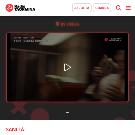
ASCOLTA
GUARDA
IN ONDA
...
SANITÀ