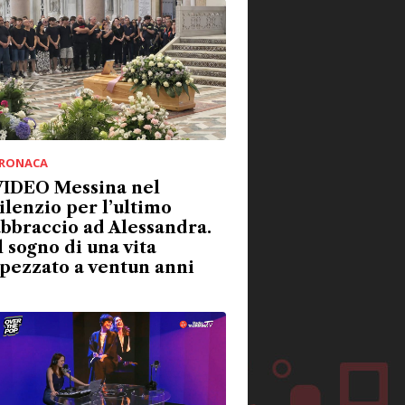
RONACA
VIDEO Messina nel
ilenzio per l’ultimo
bbraccio ad Alessandra.
l sogno di una vita
pezzato a ventun anni