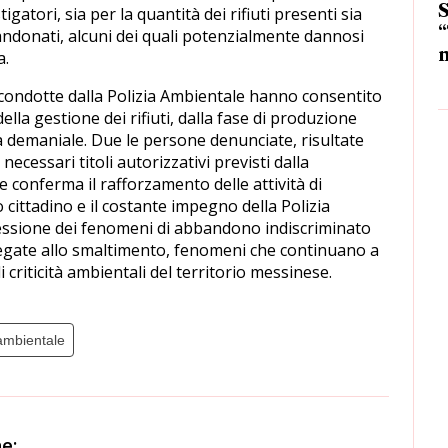
S
gatori, sia per la quantità dei rifiuti presenti sia
“
bandonati, alcuni dei quali potenzialmente dannosi
m
a.
 condotte dalla Polizia Ambientale hanno consentito
o della gestione dei rifiuti, dalla fase di produzione
ea demaniale. Due le persone denunciate, risultate
cessari titoli autorizzativi previsti dalla
 conferma il rafforzamento delle attività di
o cittadino e il costante impegno della Polizia
essione dei fenomeni di abbandono indiscriminato
ali legate allo smaltimento, fenomeni che continuano a
 criticità ambientali del territorio messinese.
 ambientale
e: