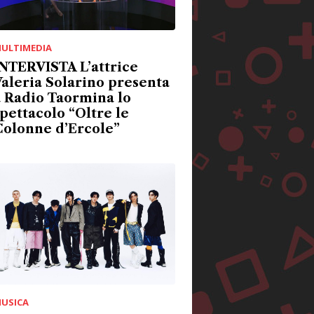
ULTIMEDIA
NTERVISTA L’attrice
aleria Solarino presenta
 Radio Taormina lo
pettacolo “Oltre le
Colonne d’Ercole”
USICA