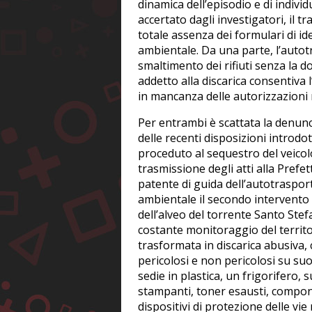
dinamica dell’episodio e di individ
accertato dagli investigatori, il 
totale assenza dei formulari di ide
ambientale. Da una parte, l’autot
smaltimento dei rifiuti senza la d
addetto alla discarica consentiva 
in mancanza delle autorizzazioni r
Per entrambi è scattata la denuncia
delle recenti disposizioni introdo
proceduto al sequestro del veicolo
trasmissione degli atti alla Pref
patente di guida dell’autotrasport
ambientale il secondo intervento e
dell’alveo del torrente Santo Stefa
costante monitoraggio del territo
trasformata in discarica abusiva, c
pericolosi e non pericolosi su su
sedie in plastica, un frigorifero, 
stampanti, toner esausti, compone
dispositivi di protezione delle vi