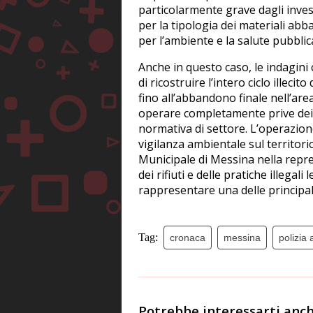
particolarmente grave dagli investi
per la tipologia dei materiali ab
per l’ambiente e la salute pubblic
Anche in questo caso, le indagini
di ricostruire l’intero ciclo illecit
fino all’abbandono finale nell’ar
operare completamente prive dei ne
normativa di settore. L’operazione
vigilanza ambientale sul territori
Municipale di Messina nella repr
dei rifiuti e delle pratiche illeg
rappresentare una delle principali
Tag:
cronaca
messina
polizia
Potrebbe interessarti anch