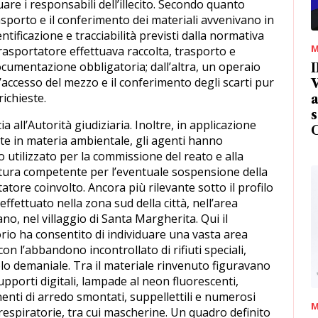
uare i responsabili dell’illecito. Secondo quanto
trasporto e il conferimento dei materiali avvenivano in
ntificazione e tracciabilità previsti dalla normativa
M
rasportatore effettuava raccolta, trasporto e
ocumentazione obbligatoria; dall’altra, un operaio
I
l’accesso del mezzo e il conferimento degli scarti pur
V
ichieste.
a
s
 all’Autorità giudiziaria. Inoltre, in applicazione
tte in materia ambientale, gli agenti hanno
 utilizzato per la commissione del reato e alla
ettura competente per l’eventuale sospensione della
atore coinvolto. Ancora più rilevante sotto il profilo
ffettuato nella zona sud della città, nell’area
no, nel villaggio di Santa Margherita. Qui il
rio ha consentito di individuare una vasta area
on l’abbandono incontrollato di rifiuti speciali,
olo demaniale. Tra il materiale rinvenuto figuravano
supporti digitali, lampade al neon fluorescenti,
nti di arredo smontati, suppellettili e numerosi
M
e respiratorie, tra cui mascherine. Un quadro definito