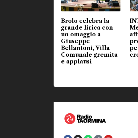
Brolo celebra la
IN
grande lirica con
Me
un omaggio a
aff
Giuseppe
pr
Bellantoni, Villa
pe
Comunale gremita
cr
e applausi