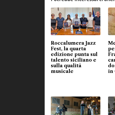
Roccalumera Jazz
Me
Fest, la quarta
pe
edizione punta sul
Fr
talento siciliano e
ca
sulla qualità
do
musicale
in