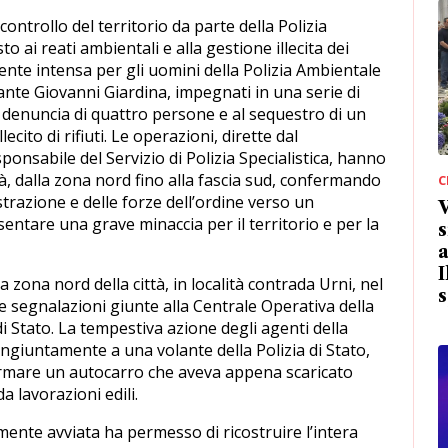
controllo del territorio da parte della Polizia
 ai reati ambientali e alla gestione illecita dei
ente intensa per gli uomini della Polizia Ambientale
nte Giovanni Giardina, impegnati in una serie di
 denuncia di quattro persone e al sequestro di un
lecito di rifiuti. Le operazioni, dirette dal
onsabile del Servizio di Polizia Specialistica, hanno
tà, dalla zona nord fino alla fascia sud, confermando
C
trazione e delle forze dell’ordine verso un
ntare una grave minaccia per il territorio e per la
s
a
I
a zona nord della città, in località contrada Urni, nel
s
une segnalazioni giunte alla Centrale Operativa della
di Stato. La tempestiva azione degli agenti della
ongiuntamente a una volante della Polizia di Stato,
fermare un autocarro che aveva appena scaricato
 lavorazioni edili.
mente avviata ha permesso di ricostruire l’intera