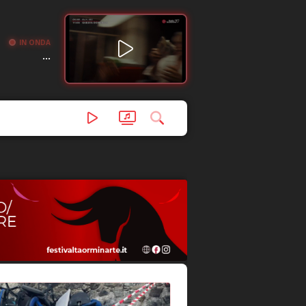
IN ONDA
...