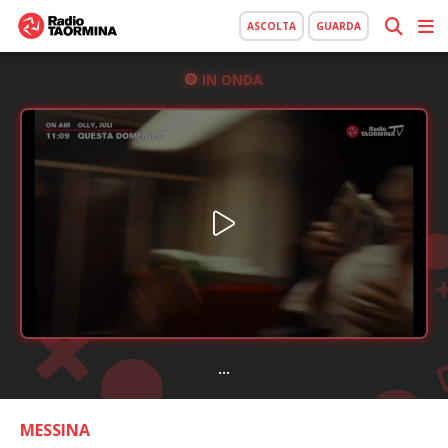
ASCOLTA
GUARDA
IN ONDA
...
MESSINA