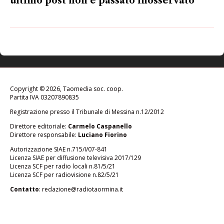
ultimo post non è passato inosservato
Copyright © 2026, Taomedia soc. coop.
Partita IVA 03207890835
Registrazione presso il Tribunale di Messina n.12/2012
Direttore editoriale:
Carmelo Caspanello
Direttore responsabile:
Luciano Fiorino
Autorizzazione SIAE n.715/I/07-841
Licenza SIAE per diffusione televisiva 2017/129
Licenza SCF per radio locali n.81/5/21
Licenza SCF per radiovisione n.82/5/21
Contatto
:
redazione@radiotaormina.it