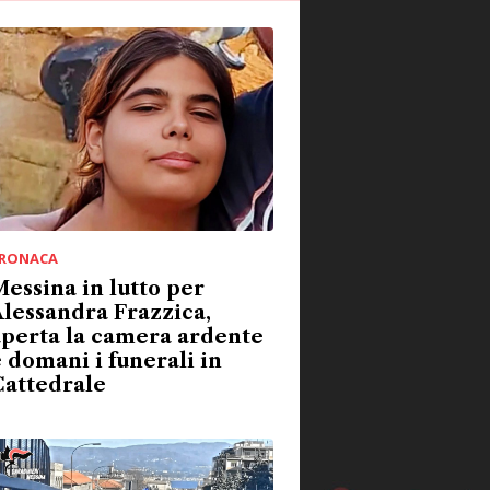
RONACA
essina in lutto per
lessandra Frazzica,
aperta la camera ardente
 domani i funerali in
Cattedrale