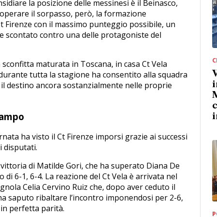
idiare la posizione delle messinesi è il Beinasco,
operare il sorpasso, però, la formazione
t Firenze con il massimo punteggio possibile, un
he scontato contro una delle protagoniste del
C
sconfitta maturata in Toscana, in casa Ct Vela
V
to durante tutta la stagione ha consentito alla squadra
i
n il destino ancora sostanzialmente nelle proprie
M
c
 campo
i
rnata ha visto il Ct Firenze imporsi grazie ai successi
i disputati.
 vittoria di Matilde Gori, che ha superato Diana De
 di 6-1, 6-4. La reazione del Ct Vela è arrivata nel
gnola Celia Cervino Ruiz che, dopo aver ceduto il
a saputo ribaltare l’incontro imponendosi per 2-6,
in perfetta parità.
P