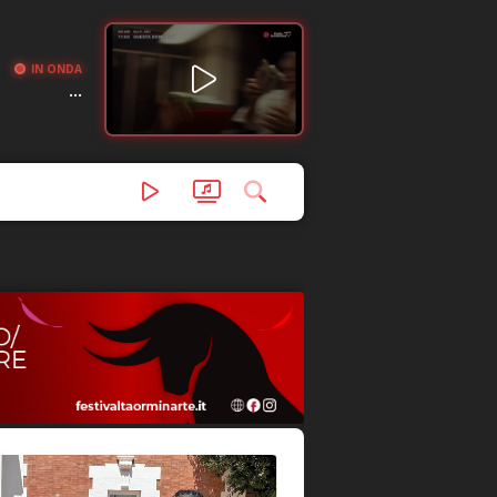
IN ONDA
...