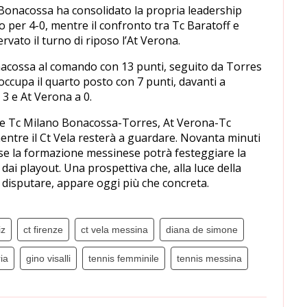
 Bonacossa ha consolidato la propria leadership
 per 4-0, mentre il confronto tra Tc Baratoff e
rvato il turno di riposo l’At Verona.
onacossa al comando con 13 punti, seguito da Torres
a occupa il quarto posto con 7 punti, davanti a
 3 e At Verona a 0.
ide Tc Milano Bonacossa-Torres, At Verona-Tc
entre il Ct Vela resterà a guardare. Novanta minuti
se la formazione messinese potrà festeggiare la
i playout. Una prospettiva che, alla luce della
da disputare, appare oggi più che concreta.
iz
ct firenze
ct vela messina
diana de simone
ia
gino visalli
tennis femminile
tennis messina