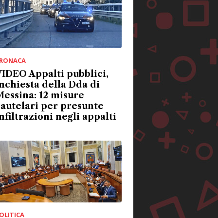
RONACA
IDEO Appalti pubblici,
nchiesta della Dda di
essina: 12 misure
autelari per presunte
nfiltrazioni negli appalti
OLITICA